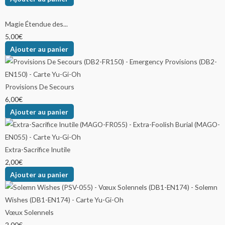
produit
produit
produit
produit
produit
produit
produit
Magie Étendue des...
5,00
€
Ajouter au panier
Provisions De Secours
6,00
€
Ajouter au panier
Extra-Sacrifice Inutile
2,00
€
Ajouter au panier
Vœux Solennels
2,00
€