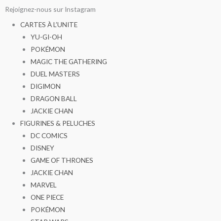
Aller
Rejoignez-nous sur Instagram
au
CARTES À L’UNITE
contenu
YU-GI-OH
POKÉMON
MAGIC THE GATHERING
DUEL MASTERS
DIGIMON
DRAGON BALL
JACKIE CHAN
FIGURINES & PELUCHES
DC COMICS
DISNEY
GAME OF THRONES
JACKIE CHAN
MARVEL
ONE PIECE
POKÉMON