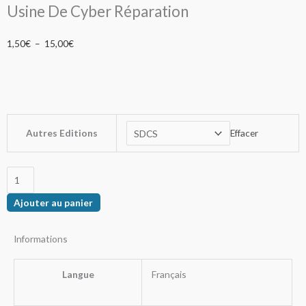
Usine De Cyber Réparation
Plage
1,50
€
–
15,00
€
de
prix :
1,50€
à
quantité
15,00€
Autres Editions
Effacer
de
Usine
De
Cyber
Ajouter au panier
Réparation
Informations
Langue
Français