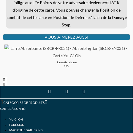
inflige aux Life Points de votre adversaire deviennent l’ATK
d’origine de cette carte. Vous pouvez changer la Position de
combat de cette carte en Position de Défense à la fin de la Damage
Step.
VOUS AIMEREZ AUSSI
Jarre Absorbante
0,50
€
F
I
Y
a
n
o
c
s
u
CATÉGORIES DE PRODUITS
e
t
t
b
a
u
CARTES À L’UNITÉ :
o
g
b
o
r
e
YU-GI-OH
k
a
POKÉMON
-
m
f
MAGIC THE GATHERING