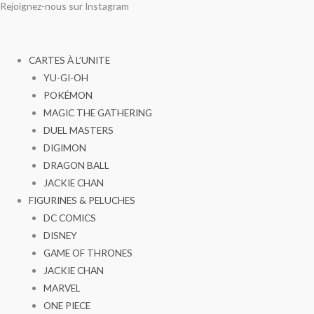
Rejoignez-nous sur Instagram
Aller
au
contenu
CARTES À L’UNITE
YU-GI-OH
POKÉMON
MAGIC THE GATHERING
DUEL MASTERS
DIGIMON
DRAGON BALL
JACKIE CHAN
FIGURINES & PELUCHES
DC COMICS
DISNEY
GAME OF THRONES
JACKIE CHAN
MARVEL
ONE PIECE