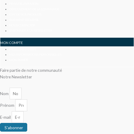
FRAIS DE LIVRAISON
DÉROULEMENT DE LA COMMANDE
ETAT DE NOS PRODUITS
PAIEMENT SÉCURISÉ
NOUS CONTACTER
S’ABONNER À LA NEWSLETTER
MON COMPTE
MES COMMANDES
MES INFORMATIONS PERSONNELLES
MON PANIER
Faire partie de notre communauté
Notre Newsletter
Nom
Prénom
E-mail
S'abonner