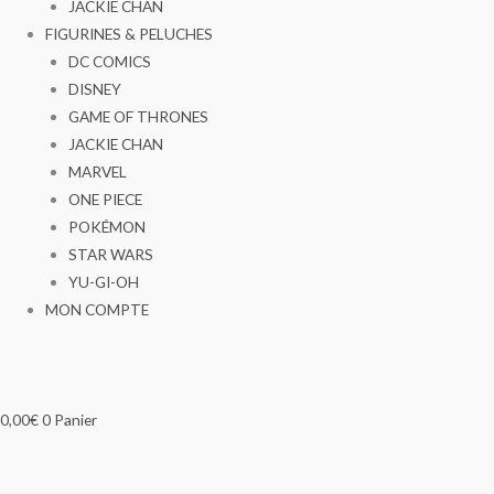
JACKIE CHAN
FIGURINES & PELUCHES
DC COMICS
DISNEY
GAME OF THRONES
JACKIE CHAN
MARVEL
ONE PIECE
POKÉMON
STAR WARS
YU-GI-OH
MON COMPTE
0,00
€
0
Panier
quantité
quantité
Ce
Ce
Ce
Ce
Ce
Ce
Ce
Ce
Ce
Ce
Ce
Ce
Ce
Ce
Ce
Ce
Ce
Plage
Plage
Plage
Plage
Plage
Plage
Plage
Plage
Plage
Plage
Plage
Plage