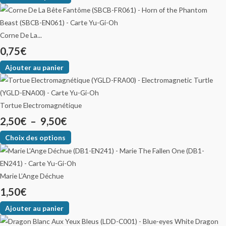
Corne De La...
0,75
€
Ajouter au panier
Tortue Electromagnétique
2,50
€
–
9,50
€
Choix des options
Marie L’Ange Déchue
1,50
€
Ajouter au panier