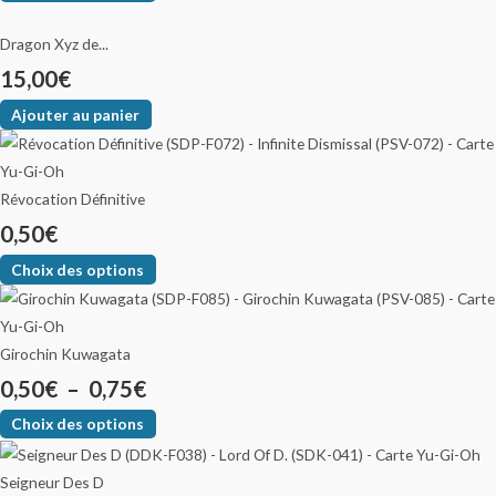
Dragon Xyz de...
15,00
€
Ajouter au panier
Révocation Définitive
0,50
€
Choix des options
Girochin Kuwagata
0,50
€
–
0,75
€
Choix des options
Seigneur Des D