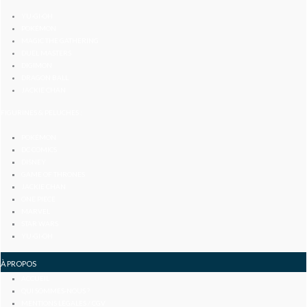
YU-GI-OH
POKÉMON
MAGIC THE GATHERING
DUEL MASTERS
DIGIMON
DRAGON BALL
JACKIE CHAN
FIGURINES & PELUCHES :
POKÉMON
DC COMICS
DISNEY
GAME OF THRONES
JACKIE CHAN
ONE PIECE
MARVEL
STAR WARS
YU-GI-OH
À PROPOS
ACCUEIL
QUI SOMMES-NOUS ?
MENTIONS LÉGALES / CGV