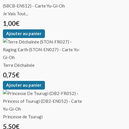
produit
produit
produit
produit
produit
produit
produit
produit
produit
produit
produit
produit
produit
Je Vais Tout...
1,00
€
Ajouter au panier
Terre Déchaînée
0,75
€
Ajouter au panier
Princesse de Tsurugi
5,50
€