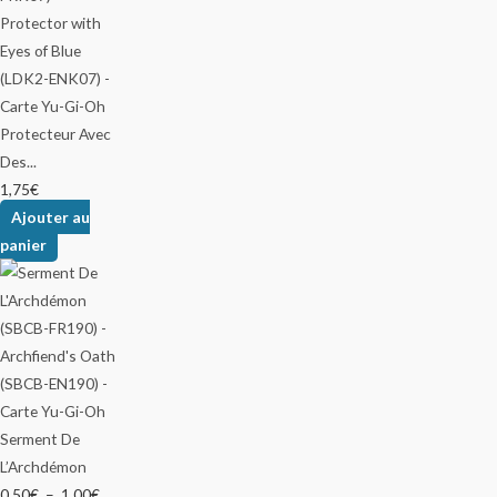
Protecteur Avec
Des...
1,75
€
Ajouter au
panier
Serment De
L’Archdémon
0,50
€
–
1,00
€