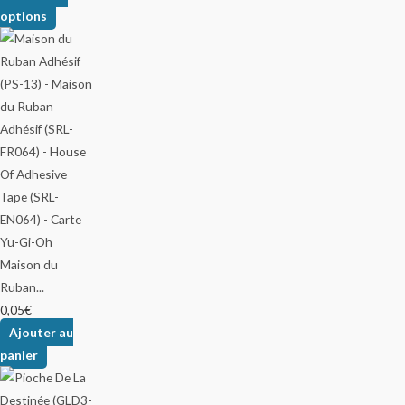
options
Maison du
Ruban...
0,05
€
Ajouter au
panier