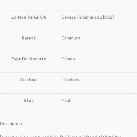
Edition Yu-Gi-Oh
Genèse Ténébreuse 2 [DB2]
Rareté
Commune
Type De Monstre
Démon
Attribut
Ténèbres
Etat
Neuf
Description
Lorsque cette carte passe de la Position de Défense à la Position