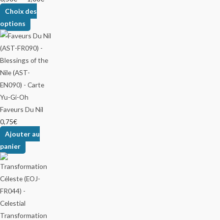
Choix des
options
Faveurs Du Nil
0,75
€
Ajouter au
panier