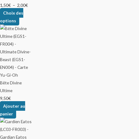
1,50
€
–
2,00
€
Choix des
options
Bête Divine
Ultime
9,50
€
Ajouter au
panier