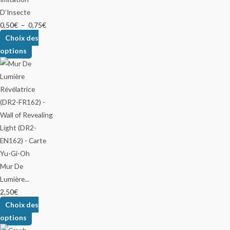
D’Insecte
0,50
€
–
0,75
€
Choix des
options
Mur De
Lumière...
2,50
€
Choix des
options