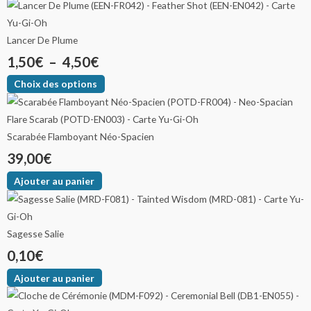
Lancer De Plume
1,50
€
–
4,50
€
Choix des options
Scarabée Flamboyant Néo-Spacien
39,00
€
Ajouter au panier
Sagesse Salie
0,10
€
Ajouter au panier