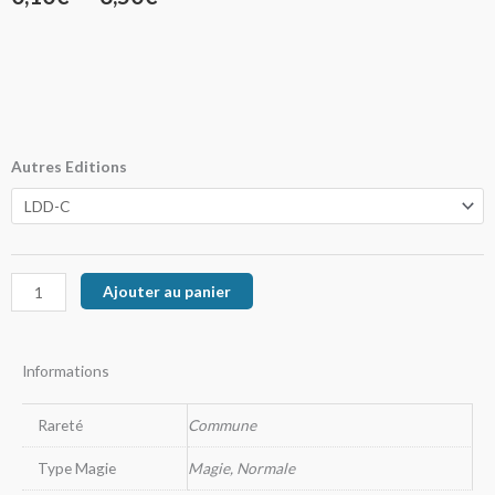
de
prix :
0,10€
à
quantité
Autres Editions
de
3,50€
Piège
Supprimé
Ajouter au panier
Informations
Rareté
Commune
Type Magie
Magie, Normale