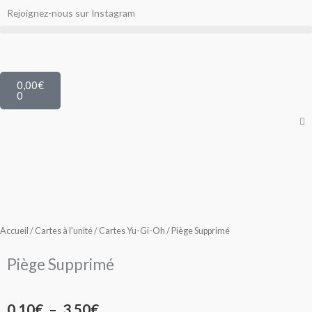
Aller
Rejoignez-nous sur Instagram
au
contenu
Panier
0,00
€
0
Accueil
/
Cartes à l'unité
/
Cartes Yu-Gi-Oh
/ Piège Supprimé
Piège Supprimé
Plage
0,10
€
–
3,50
€