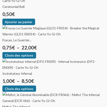
Ceremonial Bell
0,50
€
Ajouter au panier
Fracas, Le Guerrier...
0,75
€
–
22,00
€
Choix des options
Incinérateur Infernal
1,00
€
–
8,50
€
Choix des options
Mefist The Infernal...