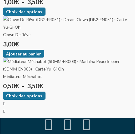
1,00
€
–
3,50
€
Choix des options
Clown De Rêve
3,00
€
Ajouter au panier
Médiateur Méchabot
0,50
€
–
3,50
€
Choix des options
F
I
Y