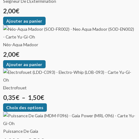
Seigneur De L’Extermination
2,00
€
Ajouter au panier
Néo-Aqua Madoor
2,00
€
Ajouter au panier
Electrofouet
0,35
€
–
1,50
€
Choix des options
Puissance De Gaia