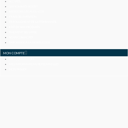
ACCUEIL
QUI SOMMES-NOUS ?
MENTIONS LÉGALES / CGV
FRAIS DE LIVRAISON
DÉROULEMENT DE LA COMMANDE
ETAT DE NOS PRODUITS
PAIEMENT SÉCURISÉ
NOUS CONTACTER
S’ABONNER À LA NEWSLETTER
MON COMPTE
MES COMMANDES
MES INFORMATIONS PERSONNELLES
MON PANIER