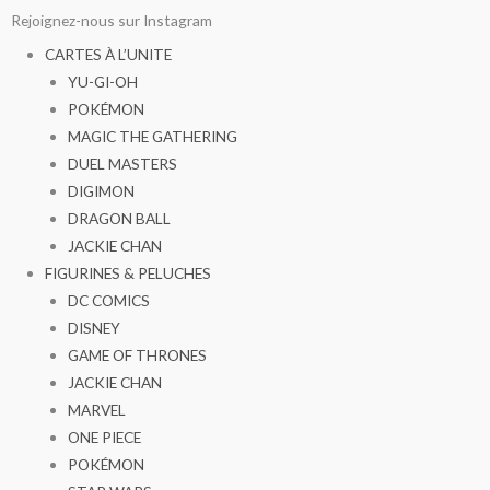
Aller
Rejoignez-nous sur Instagram
au
CARTES À L’UNITE
contenu
YU-GI-OH
POKÉMON
MAGIC THE GATHERING
DUEL MASTERS
DIGIMON
DRAGON BALL
JACKIE CHAN
FIGURINES & PELUCHES
DC COMICS
DISNEY
GAME OF THRONES
JACKIE CHAN
MARVEL
ONE PIECE
POKÉMON