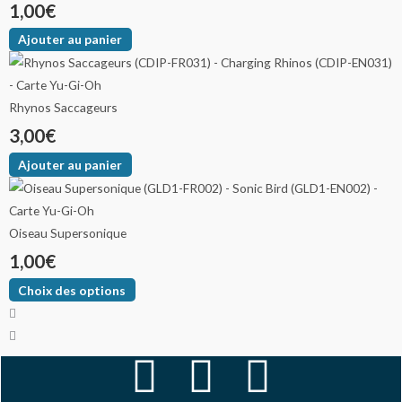
1,00
€
Ajouter au panier
Rhynos Saccageurs
3,00
€
Ajouter au panier
Oiseau Supersonique
1,00
€
Choix des options
F
I
Y