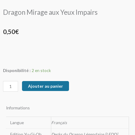
Dragon Mirage aux Yeux Impairs
0,50
€
quantité
Disponibilité :
2 en stock
de
Dragon
Ajouter au panier
Mirage
aux
Yeux
Informations
Impairs
Langue
Français
Edition Yu-Gi-Oh
Decks du Dragon Légendaire [LEDD]