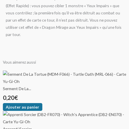
(Effet Rapide) : vous pouvez cibler 1 monstre « Yeux Impairs » que
vous contrôlez ; la première fois qu’il va être détruit au combat ou
par un effet de carte ce tour, il n’est pas détruit. Vous ne pouvez
utiliser cet effet de « Dragon Mirage aux Yeux Impairs » qu’une fois
par tour.
Vous aimerez aussi
Ce
Ce
Ce
Ce
Ce
Ce
Ce
Plage
Plage
Plage
Plage
Plage
produit
produit
produit
produit
produit
produit
produit
de
de
de
de
de
a
a
a
a
a
a
a
Serment De La...
plusieurs
plusieurs
plusieurs
plusieurs
plusieurs
plusieurs
plusieurs
0,20
€
prix :
prix :
prix :
prix :
prix :
variations.
variations.
variations.
variations.
variations.
variations.
variations.
Ajouter au panier
3,00€
1,00€
0,10€
2,00€
0,20€
Les
Les
Les
Les
Les
Les
Les
options
options
options
options
options
options
options
à
à
à
à
à
peuvent
peuvent
peuvent
peuvent
peuvent
peuvent
peuvent
Apprenti Sorcier