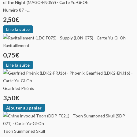
Numéro 87 –...
2,50
€
Lire la suite
Ravitaillement
0,75
€
Lire la suite
Gearfried Phénix
3,50
€
Ajouter au panier
Toon Summoned Skull