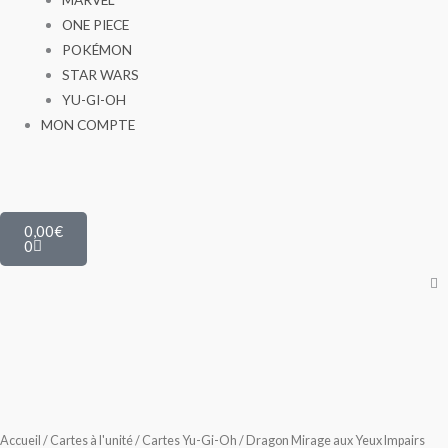
ONE PIECE
POKÉMON
STAR WARS
YU-GI-OH
MON COMPTE
Panier
0,00
€
0
Accueil
/
Cartes à l'unité
/
Cartes Yu-Gi-Oh
/ Dragon Mirage aux Yeux Impairs