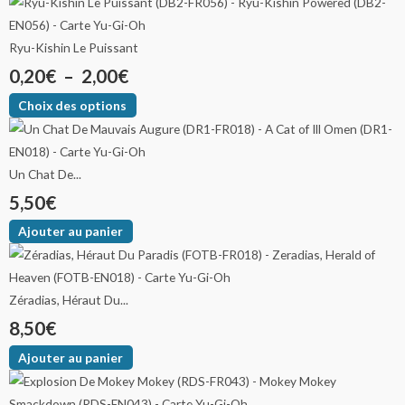
Ryu-Kishin Le Puissant
0,20
€
–
2,00
€
Choix des options
Un Chat De...
5,50
€
Ajouter au panier
Zéradias, Héraut Du...
8,50
€
Ajouter au panier