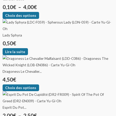
0,10
€
–
4,00
€
Choix des options
Lady Sphyra
0,50
€
Lire la suite
Dragoness Le Chevalier...
4,50
€
Choix des options
Esprit Du Pot...
2,00
€
–
2,50
€