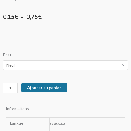
Plage
0,15
€
–
0,75
€
de
prix :
0,15€
quantité
Etat
à
de
Fireyarou
0,75€
Ajouter au panier
Informations
Langue
Français