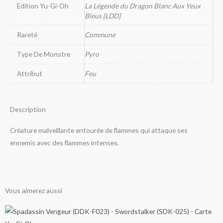
Edition Yu-Gi-Oh
La Légende du Dragon Blanc Aux Yeux
Bleus [LDD]
Rareté
Commune
Type De Monstre
Pyro
Attribut
Feu
Description
Créature malveillante entourée de flammes qui attaque ses
ennemis avec des flammes intenses.
Vous aimerez aussi
Ce
Ce
Ce
Ce
Ce
Ce
Ce
Ce
Ce
Ce
Ce
Ce
Plage
Plage
Plage
Plage
Plage
Plage
Plage
Plage
Plage
Plage
Plage