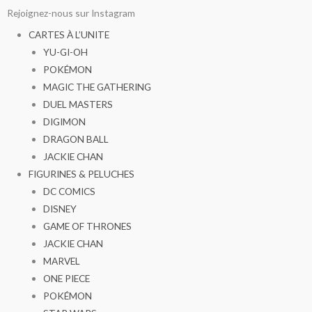
Aller
Rejoignez-nous sur Instagram
au
CARTES À L’UNITE
contenu
YU-GI-OH
POKÉMON
MAGIC THE GATHERING
DUEL MASTERS
DIGIMON
DRAGON BALL
JACKIE CHAN
FIGURINES & PELUCHES
DC COMICS
DISNEY
GAME OF THRONES
JACKIE CHAN
MARVEL
ONE PIECE
POKÉMON