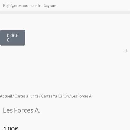
Aller
Rejoignez-nous sur Instagram
au
contenu
Panier
0,00
€
0
Accueil
/
Cartes à l'unité
/
Cartes Yu-Gi-Oh
/ Les Forces A.
Les Forces A.
1,00
€