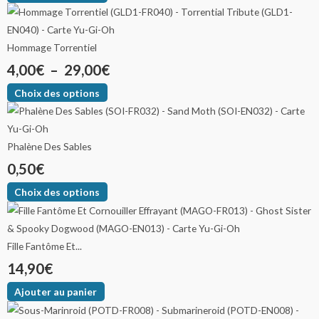
Hommage Torrentiel
4,00
€
–
29,00
€
Choix des options
Phalène Des Sables
0,50
€
Choix des options
Fille Fantôme Et...
14,90
€
Ajouter au panier