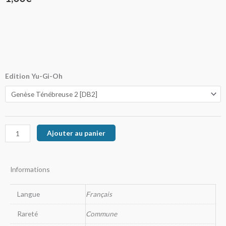
quantité
Edition Yu-Gi-Oh
de
Les
Forces
A.
Ajouter au panier
Informations
Langue
Français
Rareté
Commune