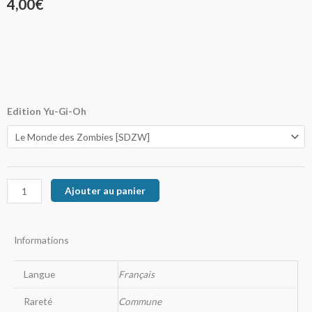
4,00
€
quantité
Edition Yu-Gi-Oh
de
Le
Livre
De
Ajouter au panier
La
Vie
Informations
Langue
Français
Rareté
Commune