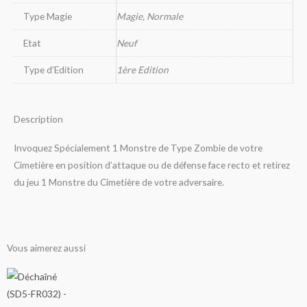
Type Magie
Magie, Normale
Etat
Neuf
Type d'Edition
1ère Edition
Description
Invoquez Spécialement 1 Monstre de Type Zombie de votre
Cimetière en position d’attaque ou de défense face recto et retirez
du jeu 1 Monstre du Cimetière de votre adversaire.
Vous aimerez aussi
Ce
Ce
Ce
Ce
Ce
Ce
Ce
Ce
Ce
Ce
Ce
Ce
Ce
Ce
Ce
Plage
Plage
Plage
Plage
Plage
Plage
Plage
Plage
Plage
Plage
Plage
Plage
Plage
produit
produit
produit
produit
produit
produit
produit
produit
produit
produit
produit
produit
produit
produit
produit
de
de
de
de
de
de
de
de
de
de
de
de
de