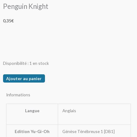
Penguin Knight
0,35
€
quantité
Disponibilité :
1 en stock
de
Penguin
Ajouter au panier
Knight
Informations
Langue
Anglais
Edition Yu-Gi-Oh
Génèse Ténébreuse 1 [DB1]