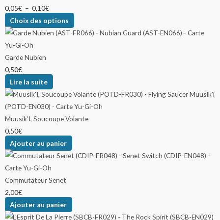
0,05
€
–
0,10
€
Choix des options
Garde Nubien
0,50
€
Lire la suite
Muusik’I, Soucoupe Volante
0,50
€
Ajouter au panier
Commutateur Senet
2,00
€
Ajouter au panier