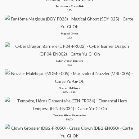
Renaissance Chrysalide
1,50
€
Magical Ghost
0,50
€
Cyber Dragon Barrière
9,50
€
Nuzzler Maléfique
Plage
de
0,20
–
2,50
€
€
prix :
0,20€
à
2,50€
Tempête, Héros Elémentaire
190,00
€