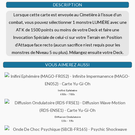
DESCRIPTION
Lorsque cette carte est envoyée au Cimetière à l’issue d’un
combat, vous pouvez sélectionner 1 monstre LUMIÈRE avec une
ATK de 1500 points ou moins de votre Deck et faire une
Invocation Spéciale de celui-ci sur votre Terrain en Position
d’Attaque face recto (aucun sacrifice n’est requis pour les
monstres de Niveau 5 ou plus). Mélangez ensuite votre Deck.
VOUS AIMEREZ AUSSI
Inifini Ephémère
Plage
de
49,00
–
79,00
€
€
prix :
49,00€
à
79,00€
Diffusion Ondulatoire
Plage
de
0,50
–
9,90
€
€
prix :
0,50€
à
9,90€