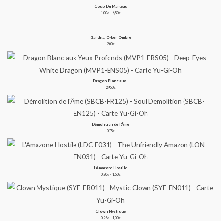
Coup Du Marteau
Plage
de
1,00
–
6,50
€
€
prix :
1,00€
à
6,50€
Gardna, Cyber Ombre
2,00
€
Dragon Blanc aux...
29,50
€
Démolition de l’Âme
0,75
€
L’Amazone Hostile
Plage
de
0,20
–
1,50
€
€
prix :
0,20€
à
1,50€
Clown Mystique
Plage
de
0,25
–
1,00
€
€
prix :