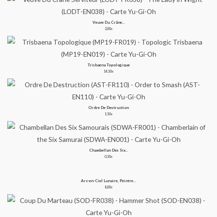
Veuve Du Crâne...
2,00
€
Trisbaena Topologique
14,50
€
Ordre De Destruction
1,50
€
Chambellan Des Six...
0,50
€
Arc-en-Ciel Lunaire, Peintre...
8,00
€