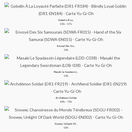
0,25€
à
1,00€
Gobelin À La...
Plage
de
0,10
–
0,75
€
€
prix :
0,10€
à
0,75€
Envoyé Des Six...
2,50
€
Masaki Le Spadassin...
1,50
€
Archdémon Soldat
Plage
de
4,00
–
7,50
€
€
prix :
4,00€
à
7,50€
Snoww, Unlight Of...
8,50
€