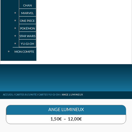
CHAN
MARVEL
ONE PIECE
POKÉMON
STAR WARS
YU-GI-OH
MON COMPTE
ACCUEIL
/
CARTES À L'UNITÉ
/
CARTES YU-GI-OH
/ ANGE LUMINEUX
ANGE LUMINEUX
Plage
1,50
€
–
12,00
€
de