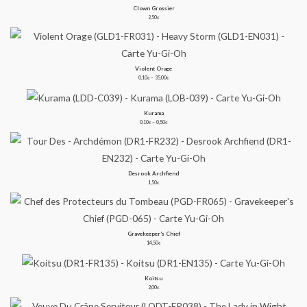
Clown Grossier
2,50
€
Violent Orage
Plage
de
0,10
–
35,00
€
€
prix :
0,10€
à
35,00€
Kurama
Plage
de
0,10
–
0,50
€
€
prix :
0,10€
à
0,50€
Desrook Archfiend
1,50
€
Gravekeeper’s Chief
14,50
€
Koitsu
2,00
€