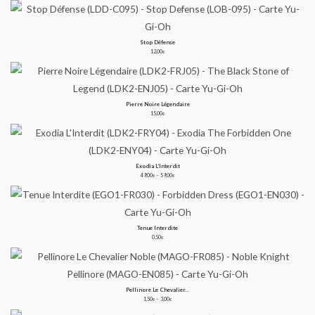
Stop Défense
12,00
€
Pierre Noire Légendaire
15,00
€
Exodia L’Interdit
Plage
de
49,00
–
59,00
€
€
prix :
49,00€
à
59,00€
Tenue Interdite
0,50
€
Pellinore Le Chevalier...
Plage
de
1,50
–
3,00
€
€
prix :
1,50€
à
3,00€