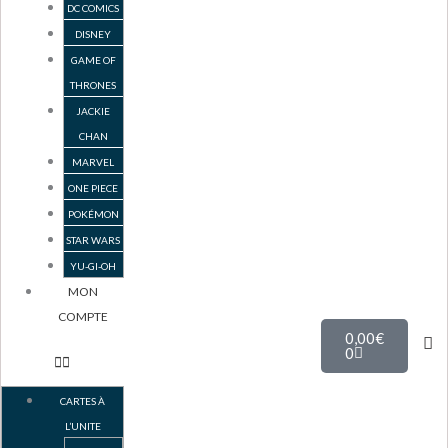
DC COMICS
DISNEY
GAME OF
THRONES
JACKIE
CHAN
MARVEL
ONE PIECE
POKÉMON
STAR WARS
YU-GI-OH
MON
COMPTE
Panier
0,00
€
0
CARTES À
L’UNITE