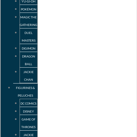
YU-GI-OH
POKÉMON
MAGIC THE
GATHERING
DUEL
MASTERS
DIGIMON
DRAGON
BALL
JACKIE
CHAN
FIGURINES &
PELUCHES
DC COMICS
DISNEY
GAME OF
THRONES
JACKIE