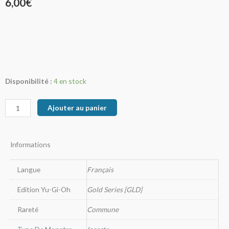
6,00
€
quantité
Disponibilité :
4 en stock
de
Vers
Ajouter au panier
Aiguillon
Informations
Langue
Français
Edition Yu-Gi-Oh
Gold Series [GLD]
Rareté
Commune