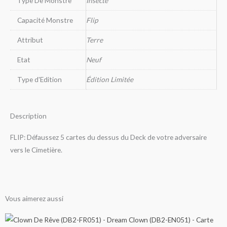
Type De Monstre
Insecte
Capacité Monstre
Flip
Attribut
Terre
Etat
Neuf
Type d'Edition
Édition Limitée
Description
FLIP: Défaussez 5 cartes du dessus du Deck de votre adversaire
vers le Cimetière.
Vous aimerez aussi
Ce
Ce
Ce
Ce
Ce
Ce
Ce
Ce
Ce
Ce
Ce
Ce
Ce
Ce
Ce
Ce
Ce
Plage
Plage
Plage
Plage
Plage
Plage
Plage
Plage
Plage
Plage
Plage
Plage
Plage
Plage
Plage