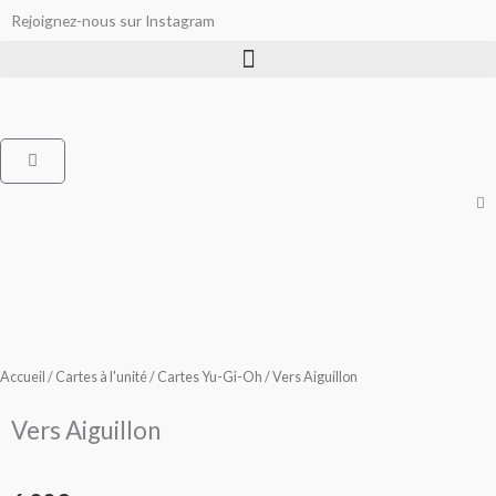
Aller
Rejoignez-nous sur Instagram
au
contenu
Panier
Accueil
/
Cartes à l'unité
/
Cartes Yu-Gi-Oh
/ Vers Aiguillon
Vers Aiguillon