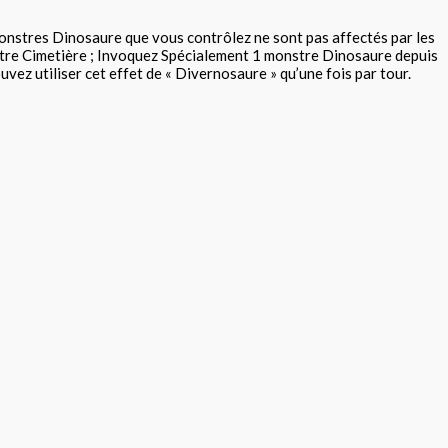
monstres Dinosaure que vous contrôlez ne sont pas affectés par les
votre Cimetière ; Invoquez Spécialement 1 monstre Dinosaure depuis
ez utiliser cet effet de « Divernosaure » qu’une fois par tour.