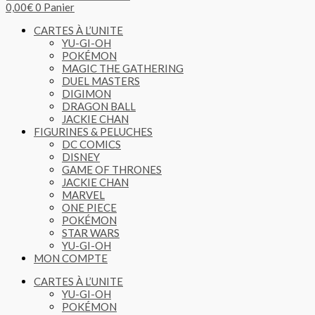
0,00
€
0
Panier
CARTES À L’UNITE
YU-GI-OH
POKÉMON
MAGIC THE GATHERING
DUEL MASTERS
DIGIMON
DRAGON BALL
JACKIE CHAN
FIGURINES & PELUCHES
DC COMICS
DISNEY
GAME OF THRONES
JACKIE CHAN
MARVEL
ONE PIECE
POKÉMON
STAR WARS
YU-GI-OH
MON COMPTE
CARTES À L’UNITE
YU-GI-OH
POKÉMON