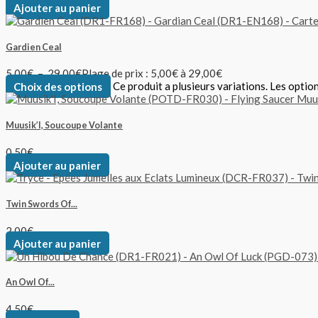
Ajouter au panier
Gardien Ceal
5,00
€
–
29,00
€
Plage de prix : 5,00€ à 29,00€
Choix des options
Ce produit a plusieurs variations. Les optio
Muusik’I, Soucoupe Volante
0,50
€
Ajouter au panier
Twin Swords Of...
2,00
€
Ajouter au panier
An Owl Of...
4,50
€