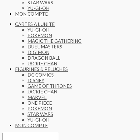
STAR WARS
YU-GI-OH
MON COMPTE
CARTES À L’UNITE
YU-GI-OH
POKÉMON
MAGIC THE GATHERING
DUEL MASTERS
DIGIMON
DRAGON BALL
JACKIE CHAN
FIGURINES & PELUCHES
DC COMICS
DISNEY
GAME OF THRONES
JACKIE CHAN
MARVEL
ONE PIECE
POKÉMON
STAR WARS
YU-GI-OH
MON COMPTE