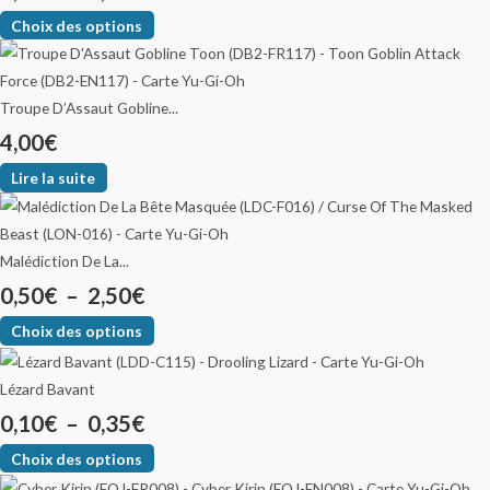
Choix des options
Troupe D’Assaut Gobline...
4,00
€
Lire la suite
Malédiction De La...
0,50
€
–
2,50
€
Choix des options
Lézard Bavant
0,10
€
–
0,35
€
Choix des options