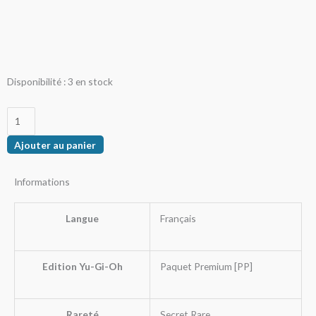
quantité
Disponibilité :
3 en stock
de
Destruction
De
Ajouter au panier
Bouclier
Informations
Langue
Français
Edition Yu-Gi-Oh
Paquet Premium [PP]
Rareté
Secret Rare