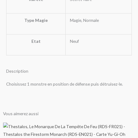
Type Magie
Magie, Normale
Etat
Neuf
Description
Choisissez 1 monstre en position de défense puis détruisez-le.
Vous aimerez aussi
Plage
Plage
Plage
Plage
Plage
Plage
Plage
Plage
Plage
Plage
Plage
Ce
Ce
Ce
Ce
Ce
Ce
Ce
Ce
Ce
Ce
Ce
Ce
de
de
de
de
de
de
de
de
de
de
de
produit
produit
produit
produit
produit
produit
produit
produit
produit
produit
produit
produit