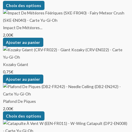
Choix des options
Impact De Météores...
2,00
€
Ajouter au panier
Kozaky Géant
0,75
€
Ajouter au panier
Plafond De Piques
2,00
€
Choix des options