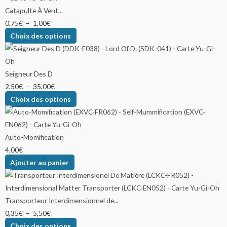
Catapulte À Vent...
0,75
€
–
1,00
€
Choix des options
Seigneur Des D
2,50
€
–
35,00
€
Choix des options
Auto-Momification
4,00
€
Ajouter au panier
Transporteur Interdimensionnel de...
0,35
€
–
5,50
€
Choix des options