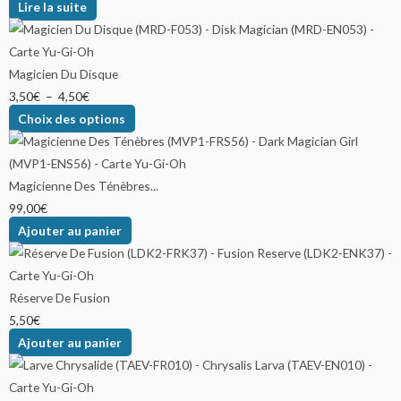
Lire la suite
Magicien Du Disque
3,50
€
–
4,50
€
Choix des options
Magicienne Des Ténèbres...
99,00
€
Ajouter au panier
Réserve De Fusion
5,50
€
Ajouter au panier