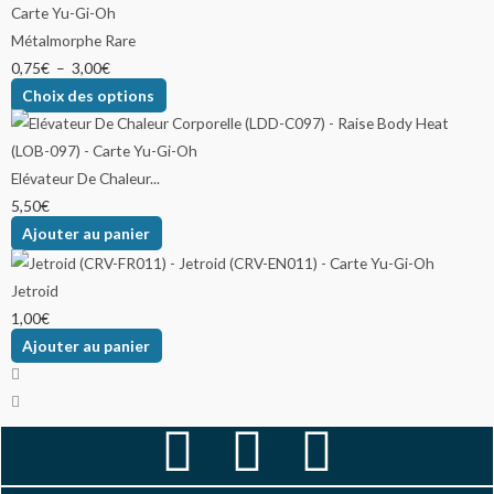
Métalmorphe Rare
0,75
€
–
3,00
€
Choix des options
Elévateur De Chaleur...
5,50
€
Ajouter au panier
Jetroid
1,00
€
Ajouter au panier
F
I
Y