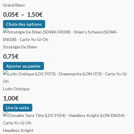
Grand Blanc
0,05
€
–
1,50
€
Choix des options
Stratégie De Shien
0,75
€
Ajouter au panier
Lutin Onirique
1,00
€
Lire la suite
Headless Knight