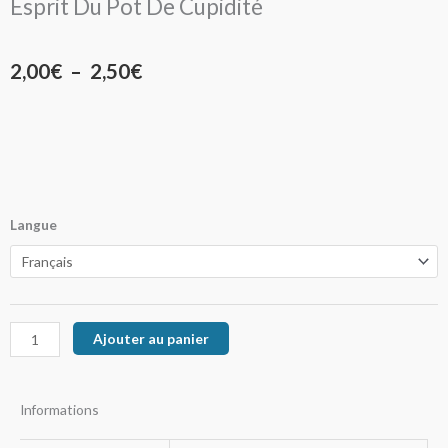
Esprit Du Pot De Cupidité
Plage
2,00
€
–
2,50
€
de
prix :
2,00€
à
quantité
Langue
de
2,50€
Esprit
Du
Pot
Ajouter au panier
De
Cupidité
Informations