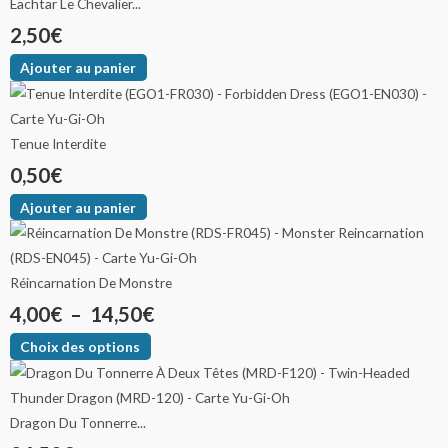
Eachtar Le Chevalier...
2,50
€
Ajouter au panier
Tenue Interdite
0,50
€
Ajouter au panier
Réincarnation De Monstre
4,00
€
–
14,50
€
Choix des options
Dragon Du Tonnerre...