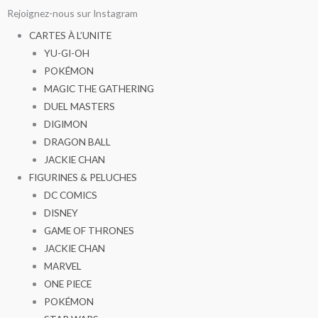
Aller
Rejoignez-nous sur Instagram
au
CARTES À L’UNITE
contenu
YU-GI-OH
POKÉMON
MAGIC THE GATHERING
DUEL MASTERS
DIGIMON
DRAGON BALL
JACKIE CHAN
FIGURINES & PELUCHES
DC COMICS
DISNEY
GAME OF THRONES
JACKIE CHAN
MARVEL
ONE PIECE
POKÉMON