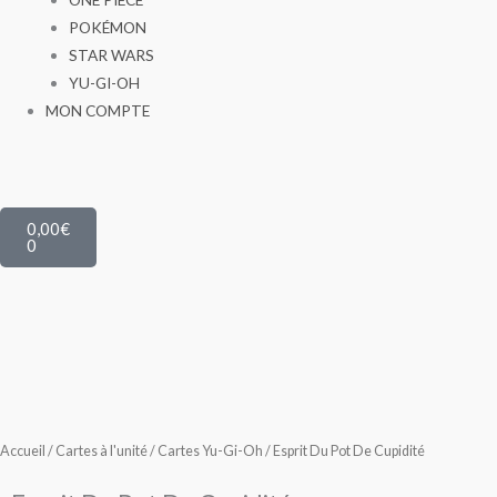
POKÉMON
STAR WARS
YU-GI-OH
MON COMPTE
Panier
0,00
€
0
Accueil
/
Cartes à l'unité
/
Cartes Yu-Gi-Oh
/ Esprit Du Pot De Cupidité