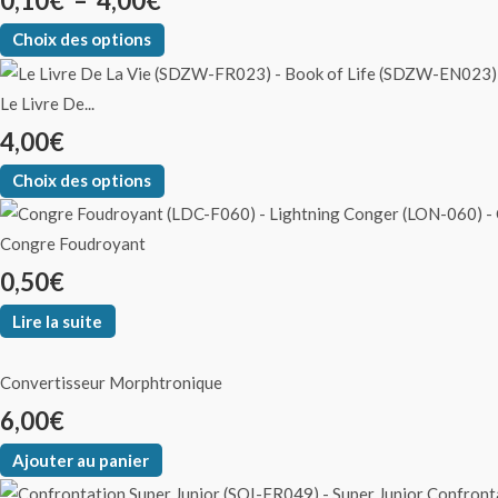
0,10
€
–
4,00
€
Choix des options
Le Livre De...
4,00
€
Choix des options
Congre Foudroyant
0,50
€
Lire la suite
Convertisseur Morphtronique
6,00
€
Ajouter au panier