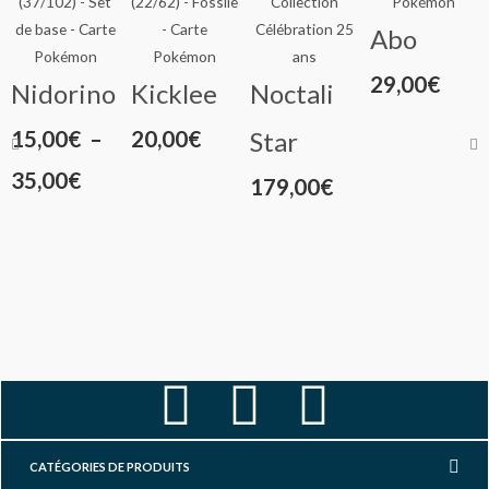
Abo
29,00
€
Nidorino
Kicklee
Noctali
Plage
15,00
€
–
20,00
€
Star
de
35,00
€
179,00
€
prix :
15,00€
à
35,00€
F
I
Y
a
n
o
CATÉGORIES DE PRODUITS