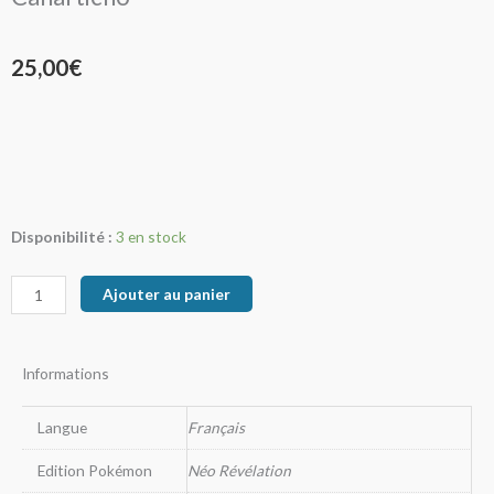
25,00
€
quantité
Disponibilité :
3 en stock
de
Canarticho
Ajouter au panier
Informations
Langue
Français
Edition Pokémon
Néo Révélation