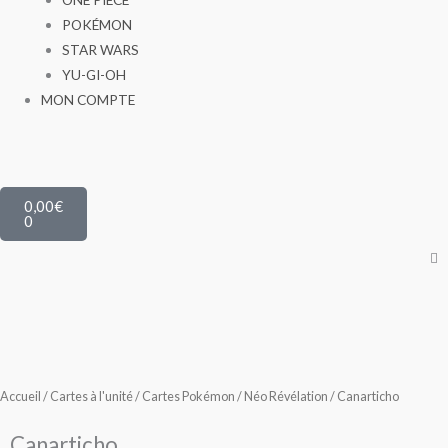
POKÉMON
STAR WARS
YU-GI-OH
MON COMPTE
Panier
0,00
€
0
Accueil
/
Cartes à l'unité
/
Cartes Pokémon
/
Néo Révélation
/ Canarticho
Canarticho