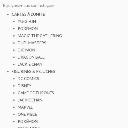
Aller
Rejoignez-nous sur Instagram
au
CARTES À L’UNITE
contenu
YU-GI-OH
POKÉMON
MAGIC THE GATHERING
DUEL MASTERS
DIGIMON
DRAGON BALL
JACKIE CHAN
FIGURINES & PELUCHES
DC COMICS
DISNEY
GAME OF THRONES
JACKIE CHAN
MARVEL
ONE PIECE
POKÉMON