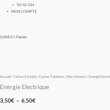
YU-GI-OH
MON COMPTE
0,00
€
0
Panier
quantité
quantité
Plage
Plage
de
de
de
de
Energie
Energie
Electrique
Electrique
prix :
prix :
Accueil
/
Cartes à l'unité
/
Cartes Pokémon
/
Néo Genesis
/ Energie Electr
3,50€
3,50€
Energie Electrique
à
à
3,50
€
–
6,50
€
6,50€
6,50€