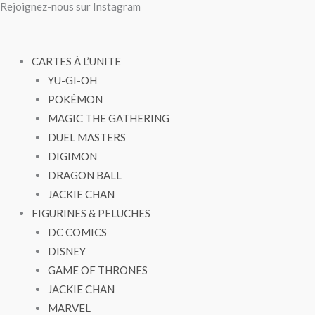
Rejoignez-nous sur Instagram
Aller
au
contenu
CARTES À L’UNITE
YU-GI-OH
POKÉMON
MAGIC THE GATHERING
DUEL MASTERS
DIGIMON
DRAGON BALL
JACKIE CHAN
FIGURINES & PELUCHES
DC COMICS
DISNEY
GAME OF THRONES
JACKIE CHAN
MARVEL