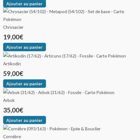
Ajouter au panier
35,00€
19,00€
25,00€
Les
Les
Les
options
options
options
à
à
à
peuvent
peuvent
peuvent
Chrysacier
69,00€
45,00€
28,00€
être
être
être
19,00
€
choisies
choisies
choisies
sur
sur
sur
Ajouter au panier
la
la
la
page
page
page
Artikodin
du
du
du
59,00
€
produit
produit
produit
Ajouter au panier
Arbok
35,00
€
Ajouter au panier
Cornèbre