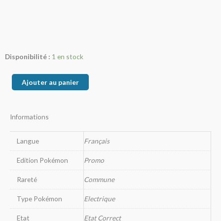
quantité
Disponibilité :
1 en stock
de
Pikachu
Ajouter au panier
Informations
Langue
Français
Edition Pokémon
Promo
Rareté
Commune
Type Pokémon
Electrique
Etat
Etat Correct