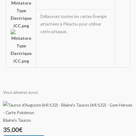
Défaussez toutes les cartes Énergie
attachées à Pikachu pour utiliser
cette attaque.
Vous aimerez aussi
Ce
Ce
Ce
Plage
Plage
Plage
produit
produit
produit
de
de
de
a
a
a
Blaine’s Tauros
plusieurs
plusieurs
plusieurs
35,00
€
prix :
prix :
prix :
variations.
variations.
variations.