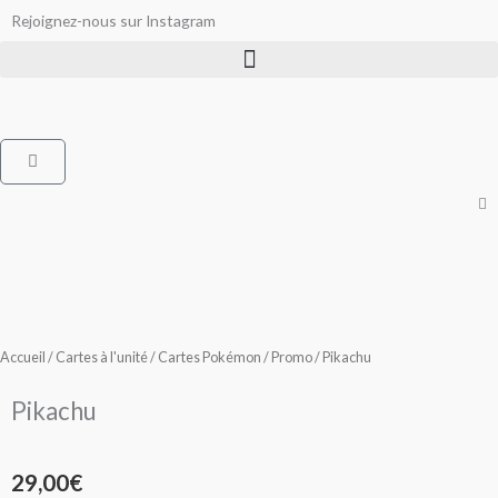
Aller
Rejoignez-nous sur Instagram
au
contenu
Panier
Accueil
/
Cartes à l'unité
/
Cartes Pokémon
/
Promo
/ Pikachu
Pikachu
29,00
€