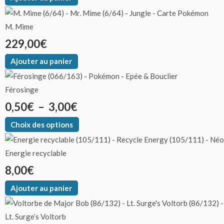
produit
produit
produit
produit
produit
M. Mime
229,00
€
Ajouter au panier
Férosinge
0,50
€
–
3,00
€
Choix des options
Energie recyclable
8,00
€
Ajouter au panier
Lt. Surge’s Voltorb