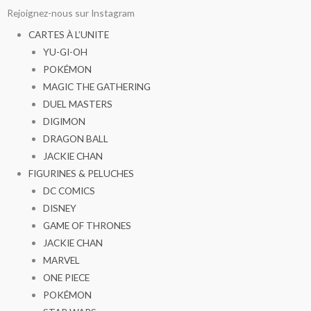
Aller
Rejoignez-nous sur Instagram
au
CARTES À L’UNITE
contenu
YU-GI-OH
POKÉMON
MAGIC THE GATHERING
DUEL MASTERS
DIGIMON
DRAGON BALL
JACKIE CHAN
FIGURINES & PELUCHES
DC COMICS
DISNEY
GAME OF THRONES
JACKIE CHAN
MARVEL
ONE PIECE
POKÉMON