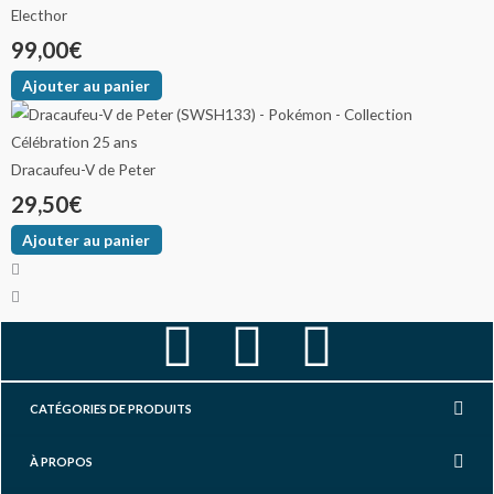
Electhor
99,00
€
Ajouter au panier
Dracaufeu-V de Peter
29,50
€
Ajouter au panier
F
I
Y
a
n
o
CATÉGORIES DE PRODUITS
c
s
u
À PROPOS