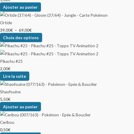
Ajouter au panier
Ortide
39,00
€
–
69,00
€
Choix des options
Pikachu #25
2,00
€
Lire la suite
Shaofouine
5,50
€
Ajouter au panier
Ceribou
0,50
€