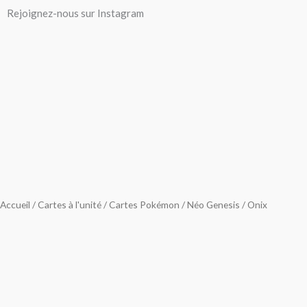
Aller
Rejoignez-nous sur Instagram
au
contenu
Accueil
/
Cartes à l'unité
/
Cartes Pokémon
/
Néo Genesis
/ Onix