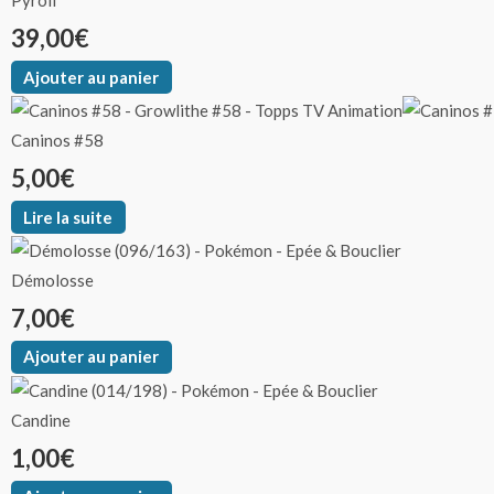
Pyroli
options
à
39,00
€
peuvent
35,00€
être
Ajouter au panier
choisies
sur
Caninos #58
la
5,00
€
page
du
Lire la suite
produit
Démolosse
7,00
€
Ajouter au panier
Candine
1,00
€