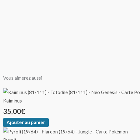
Vous aimerez aussi
Ce
Plage
produit
Kaiminus
de
a
35,00
€
plusieurs
prix :
Ajouter au panier
variations.
7,00€
Les