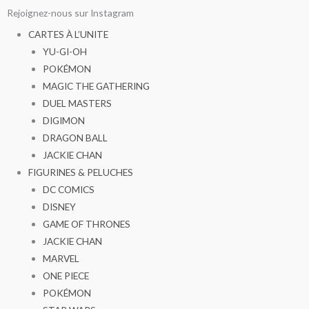
Aller
Rejoignez-nous sur Instagram
au
CARTES À L’UNITE
contenu
YU-GI-OH
POKÉMON
MAGIC THE GATHERING
DUEL MASTERS
DIGIMON
DRAGON BALL
JACKIE CHAN
FIGURINES & PELUCHES
DC COMICS
DISNEY
GAME OF THRONES
JACKIE CHAN
MARVEL
ONE PIECE
POKÉMON