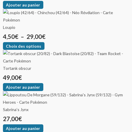
variations.
variations.
variations.
Ajouter au panier
4,50€
35,00€
25,00€
Les
Les
Les
options
options
options
à
à
à
peuvent
peuvent
peuvent
Loupio
29,00€
69,00€
28,00€
être
être
être
4,50
€
–
29,00
€
choisies
choisies
choisies
sur
sur
sur
Choix des options
la
la
la
page
page
page
du
du
du
Tortank obscur
produit
produit
produit
49,00
€
Ajouter au panier
Sabrina’s Jynx
27,00
€
Ajouter au panier