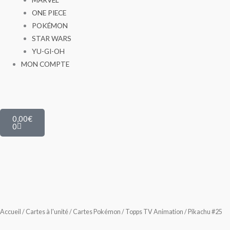
ONE PIECE
POKÉMON
STAR WARS
YU-GI-OH
MON COMPTE
Panier
0,00
€
0
Accueil
/
Cartes à l'unité
/
Cartes Pokémon
/
Topps TV Animation
/ Pikachu #25