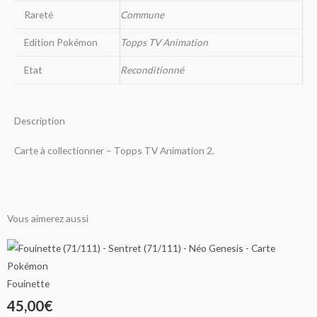
Rareté
Commune
Edition Pokémon
Topps TV Animation
Etat
Reconditionné
Description
Carte à collectionner – Topps TV Animation 2.
Vous aimerez aussi
Ce
Ce
Ce
Plage
Plage
Plage
produit
produit
produit
de
de
de
a
a
a
Fouinette
plusieurs
plusieurs
plusieurs
45,00
€
prix :
prix :
prix :