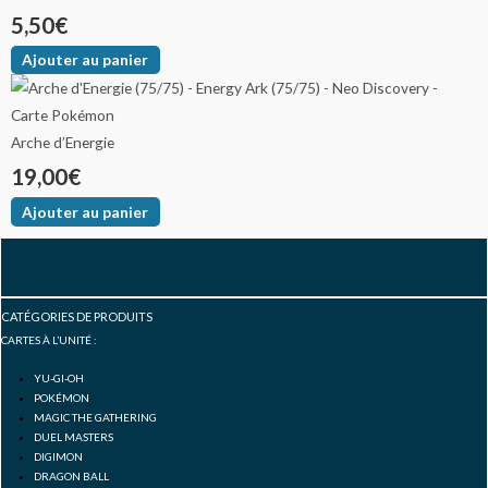
5,50
€
Ajouter au panier
Arche d’Energie
19,00
€
Ajouter au panier
F
I
Y
a
n
o
CATÉGORIES DE PRODUITS
CARTES À L’UNITÉ :
c
s
u
YU-GI-OH
POKÉMON
e
t
t
MAGIC THE GATHERING
DUEL MASTERS
DIGIMON
DRAGON BALL