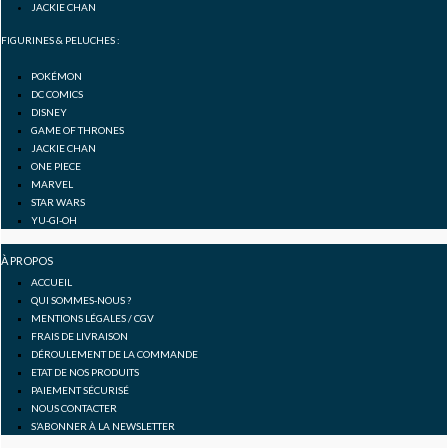
b
a
u
JACKIE CHAN
o
g
b
FIGURINES & PELUCHES :
POKÉMON
o
r
e
DC COMICS
DISNEY
GAME OF THRONES
k
a
JACKIE CHAN
ONE PIECE
-
m
MARVEL
STAR WARS
YU-GI-OH
f
À PROPOS
ACCUEIL
QUI SOMMES-NOUS ?
MENTIONS LÉGALES / CGV
FRAIS DE LIVRAISON
DÉROULEMENT DE LA COMMANDE
ETAT DE NOS PRODUITS
PAIEMENT SÉCURISÉ
NOUS CONTACTER
S’ABONNER À LA NEWSLETTER