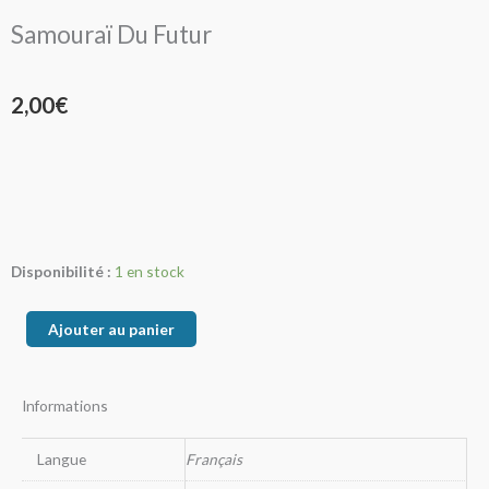
Samouraï Du Futur
2,00
€
quantité
Disponibilité :
1 en stock
de
Samouraï
Ajouter au panier
Du
Futur
Informations
Langue
Français