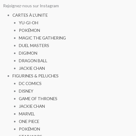
Aller
Rejoignez-nous sur Instagram
au
CARTES À L’UNITE
contenu
YU-GI-OH
POKÉMON
MAGIC THE GATHERING
DUEL MASTERS
DIGIMON
DRAGON BALL
JACKIE CHAN
FIGURINES & PELUCHES
DC COMICS
DISNEY
GAME OF THRONES
JACKIE CHAN
MARVEL
ONE PIECE
POKÉMON