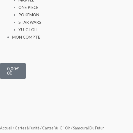
ONE PIECE
POKÉMON
STAR WARS
YU-GI-OH
MON COMPTE
Panier
0,00
€
0
Accueil
/
Cartes à l'unité
/
Cartes Yu-Gi-Oh
/ Samouraï Du Futur