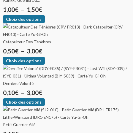
Kahkki, Guérilla Du...
1,00
€
–
1,50
€
Choix des options
Catapulteur Des Ténèbres
0,50
€
–
3,00
€
Choix des options
Dernière Volonté
0,10
€
–
3,00
€
Choix des options
Petit Guerrier Ailé