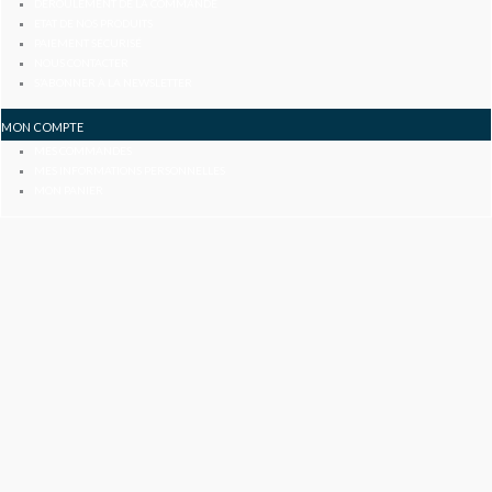
DÉROULEMENT DE LA COMMANDE
ETAT DE NOS PRODUITS
PAIEMENT SÉCURISÉ
NOUS CONTACTER
S’ABONNER À LA NEWSLETTER
MON COMPTE
MES COMMANDES
MES INFORMATIONS PERSONNELLES
MON PANIER