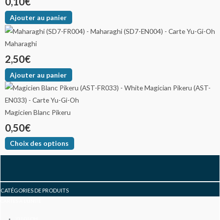
0,10
€
Ajouter au panier
Maharaghi
2,50
€
Ajouter au panier
Magicien Blanc Pikeru
0,50
€
Choix des options
F
I
Y
a
n
o
CATÉGORIES DE PRODUITS
CARTES À L’UNITÉ :
YU-GI-OH