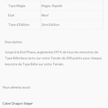
Type Magie
Magie, Rapide
Etat
Neuf
Type d'Edition
1ère Edition
Description
Jusqu’à la End Phase, augmentez l’ATK de tous les monstres de
Type Bête face recto sur votre Terrain de 200 points pour chaque
monstre de Type Bête sur votre Terrain.
Vous aimerez aussi
Ce
Ce
Ce
Ce
Ce
Ce
Ce
Ce
Ce
Ce
Ce
Ce
Ce
Ce
Ce
Ce
Plage
Plage
Plage
Plage
Plage
Plage
Plage
Plage
Plage
Plage
Plage
Plage
produit
produit
produit
produit
produit
produit
produit
produit
produit
produit
produit
produit
produit
produit
produit
produit
Cyber Dragon Sieger
de
de
de
de
de
de
de
de
de
de
de
de