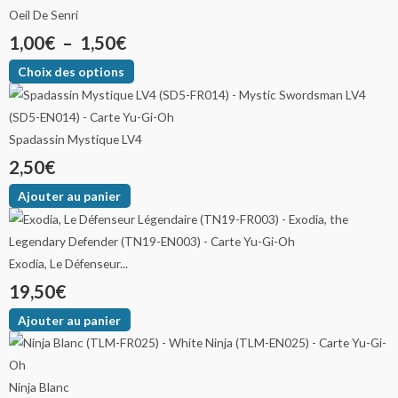
Oeil De Senri
1,00
€
–
1,50
€
Choix des options
Spadassin Mystique LV4
2,50
€
Ajouter au panier
Exodia, Le Défenseur...
19,50
€
Ajouter au panier
Ninja Blanc