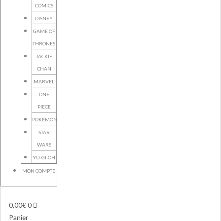
COMICS
DISNEY
GAME OF
THRONES
JACKIE
CHAN
MARVEL
ONE
PIECE
POKÉMON
STAR
WARS
YU-GI-OH
MON COMPTE
0,00
€
0
Panier