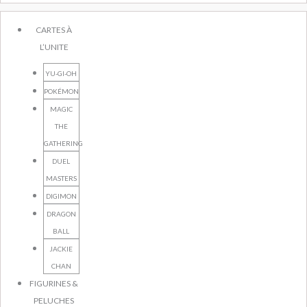
CARTES À
L’UNITE
YU-GI-OH
POKÉMON
MAGIC
THE
GATHERING
DUEL
MASTERS
DIGIMON
DRAGON
BALL
JACKIE
CHAN
FIGURINES &
PELUCHES