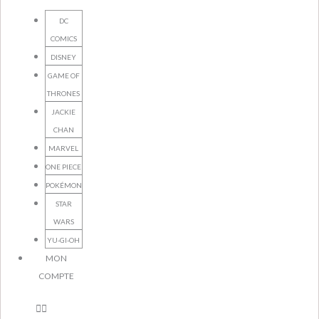
DC
COMICS
DISNEY
GAME OF
THRONES
JACKIE
CHAN
MARVEL
ONE PIECE
POKÉMON
STAR
WARS
YU-GI-OH
MON
COMPTE