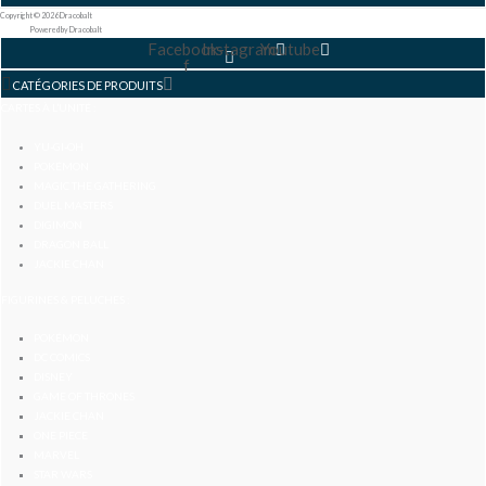
Copyright © 2026 Dracobalt
Powered by Dracobalt
Facebook-
Instagram
Youtube
f
CATÉGORIES DE PRODUITS
CARTES À L’UNITÉ :
YU-GI-OH
POKÉMON
MAGIC THE GATHERING
DUEL MASTERS
DIGIMON
DRAGON BALL
JACKIE CHAN
FIGURINES & PELUCHES :
POKÉMON
DC COMICS
DISNEY
GAME OF THRONES
JACKIE CHAN
ONE PIECE
MARVEL
STAR WARS