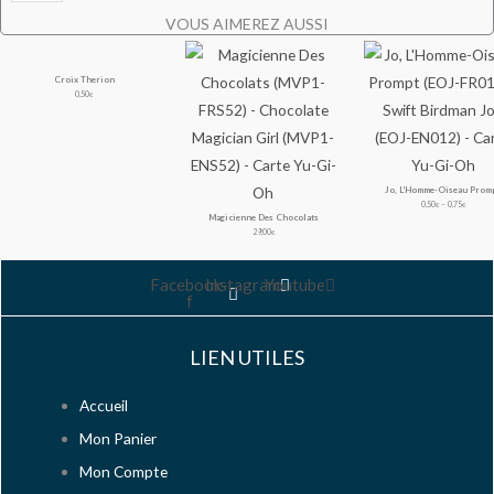
VOUS AIMEREZ AUSSI
Croix Therion
0,50
€
Jo, L’Homme-Oiseau Prom
Plage
de
0,50
–
0,75
€
€
prix :
0,50€
Magicienne Des Chocolats
à
0,75€
29,00
€
Facebook-
Instagram
Youtube
f
LIEN UTILES
Accueil
Mon Panier
Mon Compte