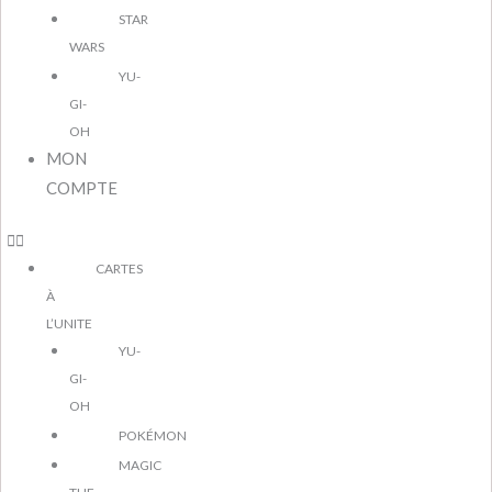
STAR
WARS
YU-
GI-
OH
MON
COMPTE
CARTES
À
L’UNITE
YU-
GI-
OH
POKÉMON
MAGIC