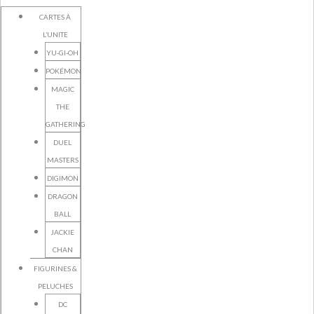
CARTES À
L’UNITE
YU-GI-OH
POKÉMON
MAGIC
THE
GATHERING
DUEL
MASTERS
DIGIMON
DRAGON
BALL
JACKIE
CHAN
FIGURINES &
PELUCHES
DC