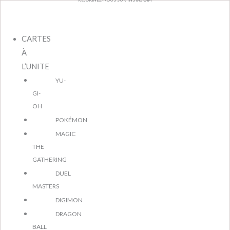
REJOIGNEZ-NOUS SUR INSTAGRAM
Aller
au
contenu
CARTES
À
L’UNITE
YU-
GI-
OH
POKÉMON
MAGIC
THE
GATHERING
DUEL
MASTERS
DIGIMON
DRAGON
BALL