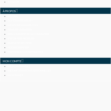
YU-GI-OH
À PROPOS
ACCUEIL
QUI SOMMES-NOUS ?
MENTIONS LÉGALES / CGV
FRAIS DE LIVRAISON
DÉROULEMENT DE LA COMMANDE
ETAT DE NOS PRODUITS
PAIEMENT SÉCURISÉ
NOUS CONTACTER
S’ABONNER À LA NEWSLETTER
MON COMPTE
MES COMMANDES
MES INFORMATIONS PERSONNELLES
MON PANIER