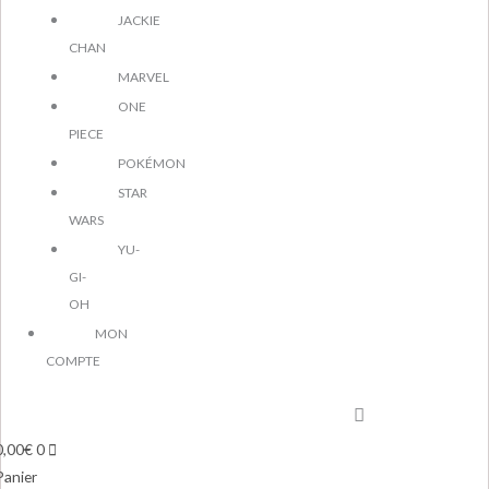
JACKIE
CHAN
MARVEL
ONE
PIECE
POKÉMON
STAR
WARS
YU-
GI-
OH
MON
COMPTE
0,00
€
0
Panier