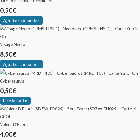
Tire-Pelleteuse Chenillinfini
0,50
€
Ajouter au panier
Visage Nécro
8,50
€
Ajouter au panier
Cybersaurus
0,50
€
Lire la suite
Voleur D’Esprit
4,00
€