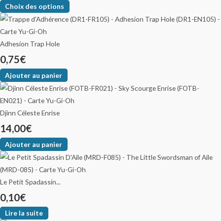
Choix des options
Adhesion Trap Hole
0,75
€
Ajouter au panier
Djinn Céleste Enrise
14,00
€
Ajouter au panier
Le Petit Spadassin...
0,10
€
Lire la suite