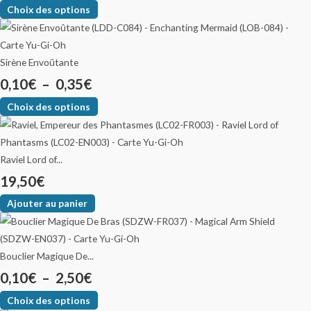
Choix des options
Sirène Envoûtante
0,10
€
–
0,35
€
Choix des options
Raviel Lord of...
19,50
€
Ajouter au panier
Bouclier Magique De...
0,10
€
–
2,50
€
Choix des options