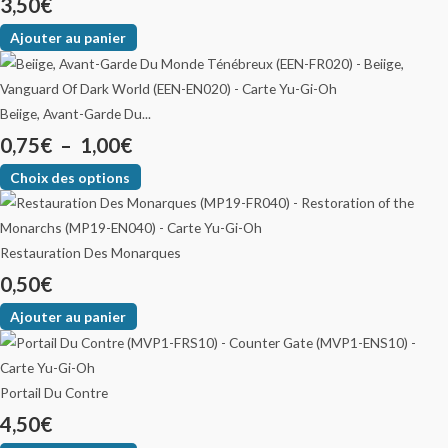
3,50
€
Ajouter au panier
Beiige, Avant-Garde Du...
0,75
€
–
1,00
€
Choix des options
Restauration Des Monarques
0,50
€
Ajouter au panier
Portail Du Contre
4,50
€