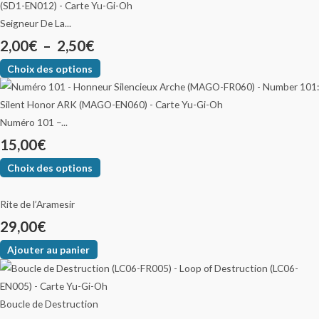
Seigneur De La...
2,00
€
–
2,50
€
Choix des options
Numéro 101 –...
15,00
€
Choix des options
Rite de l’Aramesir
29,00
€
Ajouter au panier
Boucle de Destruction