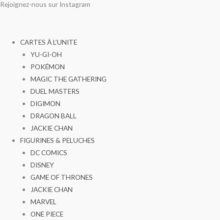
Rejoignez-nous sur Instagram
Aller
au
contenu
CARTES À L’UNITE
YU-GI-OH
POKÉMON
MAGIC THE GATHERING
DUEL MASTERS
DIGIMON
DRAGON BALL
JACKIE CHAN
FIGURINES & PELUCHES
DC COMICS
DISNEY
GAME OF THRONES
JACKIE CHAN
MARVEL
ONE PIECE