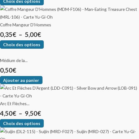
Choix des options
Coffre Mangeur D’Hommes
0,35
€
–
5,00
€
Choix des options
Médium de la...
0,50
€
Ajouter au panier
Arc Et Flèches...
4,50
€
–
9,50
€
Choix des options