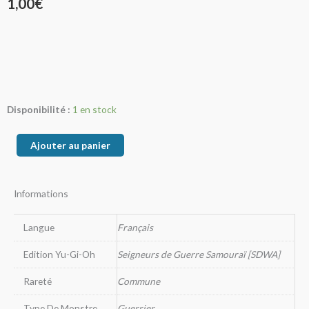
1,00
€
quantité
Disponibilité :
1 en stock
de
Les
Ajouter au panier
Six
Samourais
Informations
-
Yariza
Langue
Français
Edition Yu-Gi-Oh
Seigneurs de Guerre Samouraï [SDWA]
Rareté
Commune
Type De Monstre
Guerrier