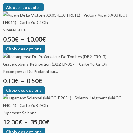
Ajouter au panier
Vipère De La...
0,50
€
–
10,00
€
Choix des options
Récompense Du Profanateur...
0,10
€
–
0,50
€
Choix des options
Jugement Solennel
12,00
€
–
35,00
€
Choix des options