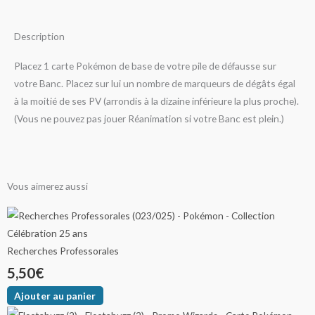
Description
Placez 1 carte Pokémon de base de votre pile de défausse sur
votre Banc. Placez sur lui un nombre de marqueurs de dégâts égal
à la moitié de ses PV (arrondis à la dizaine inférieure la plus proche).
(Vous ne pouvez pas jouer Réanimation si votre Banc est plein.)
Vous aimerez aussi
Ce
Plage
produit
de
a
Recherches Professorales
plusieurs
5,50
€
prix :
variations.
Ajouter au panier
25,00€
Les