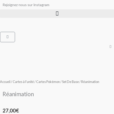
Aller
Rejoignez-nous sur Instagram
au
contenu
Panier
Accueil
/
Cartes à l'unité
/
Cartes Pokémon
/
Set De Base
/ Réanimation
Réanimation
27,00
€