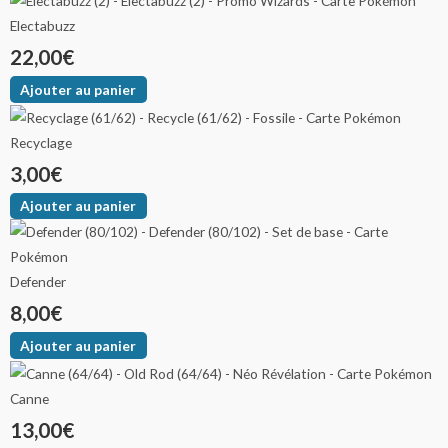
options
à
Electabuzz
peuvent
45,00€
22,00
€
être
choisies
Ajouter au panier
sur
la
Recyclage
page
3,00
€
du
Ajouter au panier
produit
Defender
8,00
€
Ajouter au panier
Canne
13,00
€