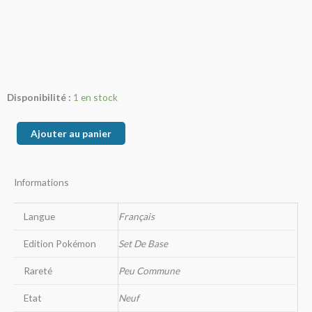
quantité
Disponibilité :
1 en stock
de
Réanimation
Ajouter au panier
Informations
Langue
Français
Edition Pokémon
Set De Base
Rareté
Peu Commune
Etat
Neuf