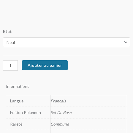
de
prix :
55,00€
quantité
Etat
à
de
Pikachu
109,00€
Ajouter au panier
Informations
Langue
Français
Edition Pokémon
Set De Base
Rareté
Commune