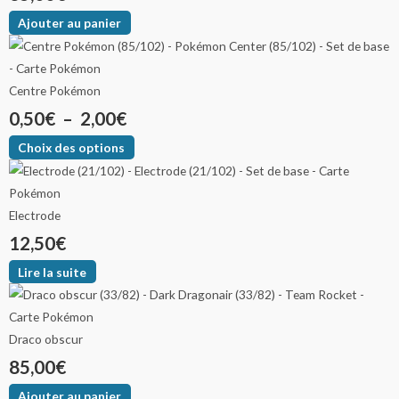
sur
sur
Ajouter au panier
la
la
page
page
du
du
Centre Pokémon
produit
produit
0,50
€
–
2,00
€
Choix des options
Electrode
12,50
€
Lire la suite
Draco obscur
85,00
€
Ajouter au panier