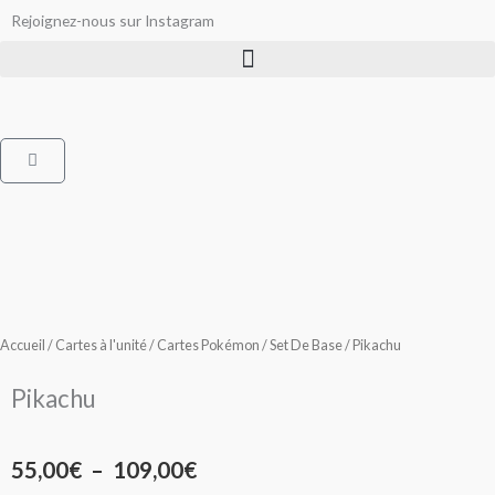
Aller
Rejoignez-nous sur Instagram
au
contenu
Panier
Accueil
/
Cartes à l'unité
/
Cartes Pokémon
/
Set De Base
/ Pikachu
Pikachu
Plage
55,00
€
–
109,00
€