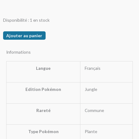
quantité
Disponibilité :
1 en stock
de
Mystherbe
Ajouter au panier
Informations
Langue
Français
Edition Pokémon
Jungle
Rareté
Commune
Type Pokémon
Plante