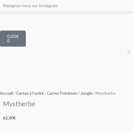
Aller
Rejoignez-nous sur Instagram
au
contenu
Panier
0,00
€
0
Accueil
/
Cartes à l'unité
/
Cartes Pokémon
/
Jungle
/ Mystherbe
Mystherbe
62,00
€