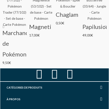
Chaglam
0,50
€
Magneti
Papilusion
Marchand
17,00
€
49,00
€
de
Pokémon
9,50
€
F
I
Y
a
n
o
CATÉGORIES DE PRODUITS
c
s
u
À PROPOS