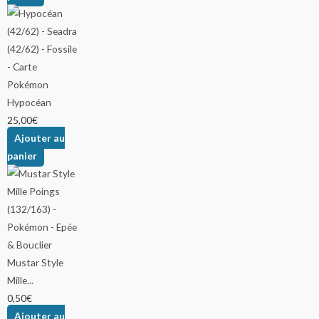
Hypocéan
25,00
€
Ajouter au
panier
Mustar Style
Mille...
0,50
€
Ajouter au