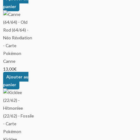
panier
Canne
13,00
€
Ajouter au
panier
Kicklee