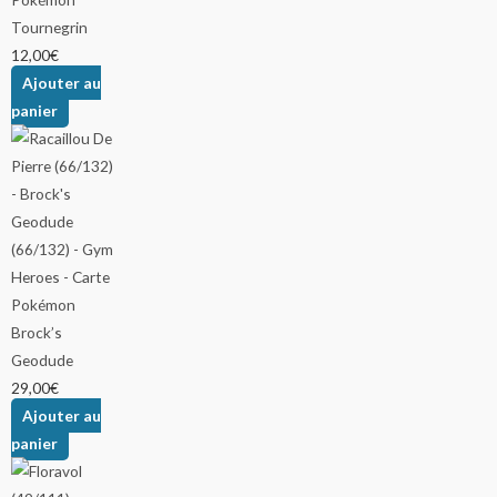
Tournegrin
12,00
€
Ajouter au
panier
Brock’s
Geodude
29,00
€
Ajouter au
panier