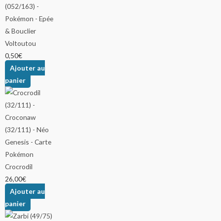
Voltoutou
0,50
€
Ajouter au
panier
Crocrodil
26,00
€
Ajouter au
panier