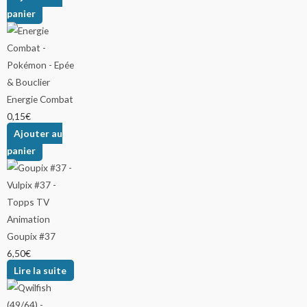
panier
Energie Combat
0,15
€
Ajouter au
panier
Goupix #37
6,50
€
Lire la suite