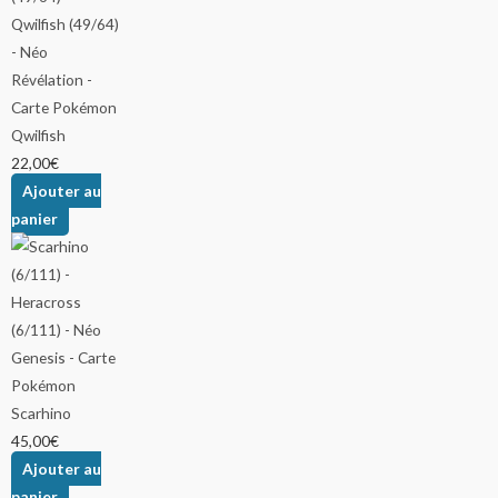
Qwilfish
22,00
€
Ajouter au
panier
Scarhino
45,00
€
Ajouter au
panier