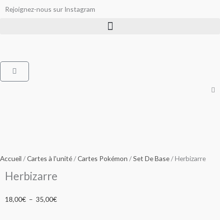
Aller
Rejoignez-nous sur Instagram
au
contenu
Panier
Accueil
/
Cartes à l'unité
/
Cartes Pokémon
/
Set De Base
/ Herbizarre
Herbizarre
Plage
18,00
€
–
35,00
€
de