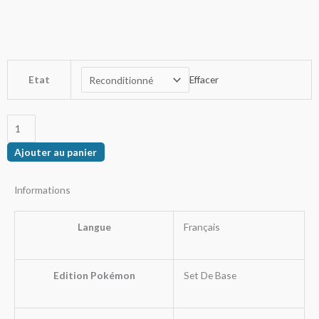
prix :
18,00€
à
35,00€
quantité
Etat
Effacer
de
Herbizarre
Ajouter au panier
Informations
Langue
Français
Edition Pokémon
Set De Base