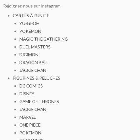
Aller
Rejoignez-nous sur Instagram
au
CARTES À L’UNITE
contenu
YU-GI-OH
POKÉMON
MAGIC THE GATHERING
DUEL MASTERS
DIGIMON
DRAGON BALL
JACKIE CHAN
FIGURINES & PELUCHES
DC COMICS
DISNEY
GAME OF THRONES
JACKIE CHAN
MARVEL
ONE PIECE
POKÉMON