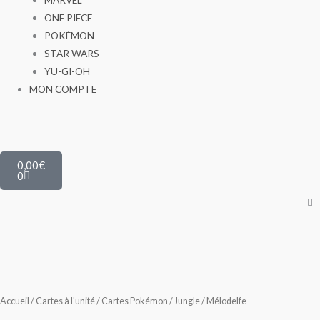
ONE PIECE
POKÉMON
STAR WARS
YU-GI-OH
MON COMPTE
Panier
0,00
€
0
Accueil
/
Cartes à l'unité
/
Cartes Pokémon
/
Jungle
/ Mélodelfe