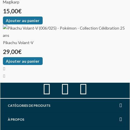
Magikarp
15,00
€
Ajouter au panier
Pikachu Volant-V
29,00
€
Ajouter au panier
F
I
Y
a
n
o
CATÉGORIES DE PRODUITS
c
s
u
À PROPOS