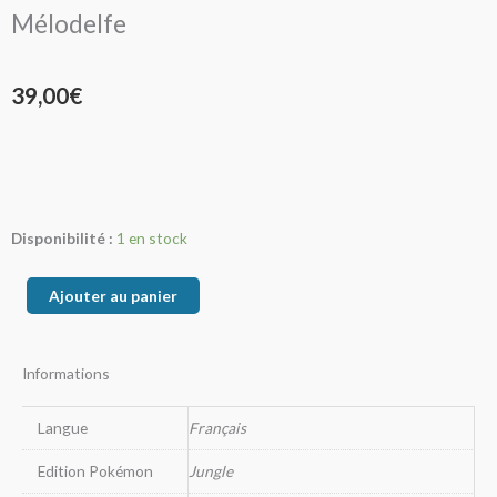
Mélodelfe
39,00
€
quantité
Disponibilité :
1 en stock
de
Mélodelfe
Ajouter au panier
Informations
Langue
Français
Edition Pokémon
Jungle