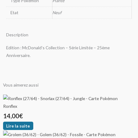
Type Pokémon
Plante
Etat
Neuf
Description
Edition : McDonald’s Collection – Série Limitée – 25ème
Anniversaire.
Vous aimerez aussi
Ce
Ce
Ce
Plage
Plage
Plage
produit
produit
produit
Ronflex
de
de
de
a
a
a
14,00
€
plusieurs
plusieurs
plusieurs
prix :
prix :
prix :
Lire la suite
variations.
variations.
variations.
3,00€
2,50€
19,00€
Les
Les
Les