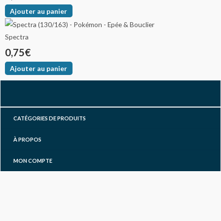
Ajouter au panier
Spectra
0,75
€
Ajouter au panier
F
I
Y
a
n
o
CATÉGORIES DE PRODUITS
c
s
u
À PROPOS
e
t
t
MON COMPTE
b
a
u
o
g
b