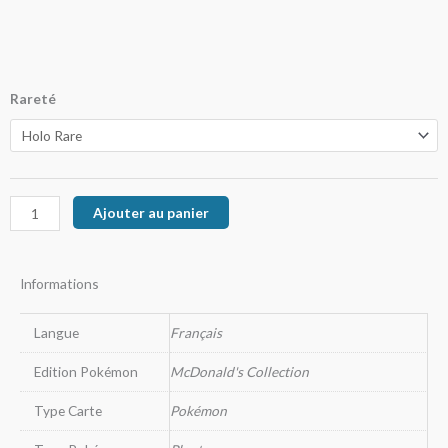
prix :
5,50€
à
quantité
Rareté
de
15,00€
Germignon
Ajouter au panier
Informations
Langue
Français
Edition Pokémon
McDonald's Collection
Type Carte
Pokémon