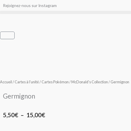
Aller
Rejoignez-nous sur Instagram
au
contenu
Panier
Accueil
/
Cartes à l'unité
/
Cartes Pokémon
/
McDonald's Collection
/ Germignon
Germignon
Plage
5,50
€
–
15,00
€
de