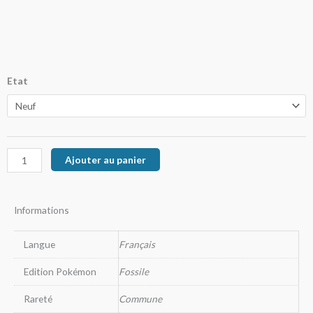
de
prix :
12,00€
quantité
Etat
à
de
Nosferapti
27,00€
Ajouter au panier
Informations
Langue
Français
Edition Pokémon
Fossile
Rareté
Commune