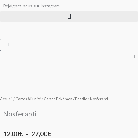
Aller
Rejoignez-nous sur Instagram
au
contenu
Panier
Accueil
/
Cartes à l'unité
/
Cartes Pokémon
/
Fossile
/ Nosferapti
Nosferapti
Plage
12,00
€
–
27,00
€