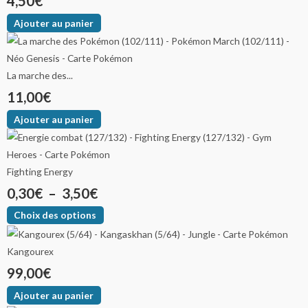
4,50
€
plusieurs
plusieurs
plusieurs
prix :
prix :
prix :
Ajouter au panier
variations.
variations.
variations.
0,30€
0,20€
39,00€
Les
Les
Les
options
options
options
à
à
à
La marche des...
peuvent
peuvent
peuvent
3,50€
6,50€
65,00€
11,00
€
être
être
être
choisies
choisies
choisies
Ajouter au panier
sur
sur
sur
la
la
la
page
page
page
Fighting Energy
du
du
du
0,30
€
–
3,50
€
produit
produit
produit
Choix des options
Kangourex
99,00
€
Ajouter au panier