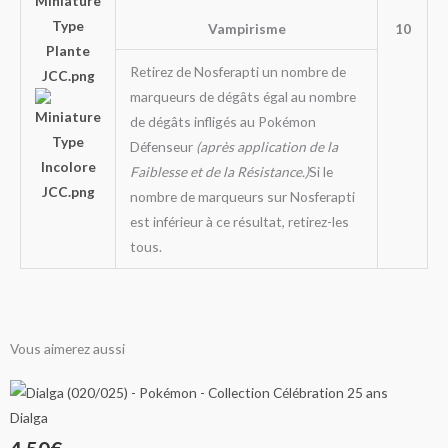
Vampirisme
10
Retirez de Nosferapti un nombre de
marqueurs de dégâts égal au nombre
de dégâts infligés au Pokémon
Défenseur
(après application de la
Faiblesse et de la Résistance.)
Si le
nombre de marqueurs sur Nosferapti
est inférieur à ce résultat, retirez-les
tous.
Vous aimerez aussi
Ce
Ce
Ce
Plage
Plage
Plage
produit
produit
produit
Dialga
de
de
de
a
a
a