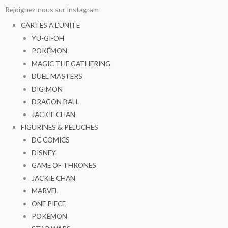
Aller
Rejoignez-nous sur Instagram
au
CARTES À L’UNITE
contenu
YU-GI-OH
POKÉMON
MAGIC THE GATHERING
DUEL MASTERS
DIGIMON
DRAGON BALL
JACKIE CHAN
FIGURINES & PELUCHES
DC COMICS
DISNEY
GAME OF THRONES
JACKIE CHAN
MARVEL
ONE PIECE
POKÉMON