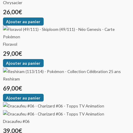
Chrysacier
peuvent
peuvent
peuvent
45,00€
19,00€
109,00€
26,00
€
être
être
être
choisies
choisies
choisies
Ajouter au panier
sur
sur
sur
la
la
la
page
page
page
Floravol
du
du
du
29,00
€
produit
produit
produit
Ajouter au panier
Reshiram
69,00
€
Ajouter au panier
Dracaufeu #06
39,00
€