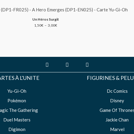
Un Héros Surgit
Plage
1,50
€
–
3,00
€
de
prix :
1,50€
à
3,00€
F
I
Y
a
n
o
c
s
u
e
t
t
RTES À L'UNITE
FIGURINES & PEL
b
a
u
o
g
b
Yu-Gi-Oh
o
r
e
Dc Comics
k
a
Pokémon
Disney
-
m
f
agic The Gathering
Game Of Throne
Duel Masters
Jackie Chan
Digimon
Marvel