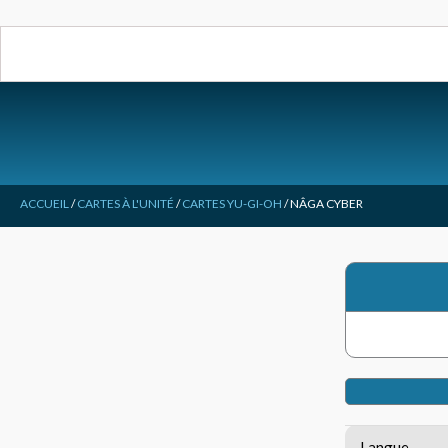
Aller
au
contenu
ACCUEIL
/
CARTES À L'UNITÉ
/
CARTES YU-GI-OH
/ NÂGA CYBER
Langue