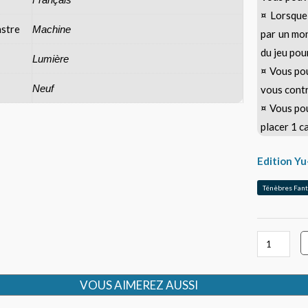
¤ Lorsque
à
stre
Machine
par un mon
2
du jeu pou
Lumière
¤ Vous pou
Neuf
vous contr
¤ Vous pou
placer 1 c
quantité
Edition Y
de
Nâga
Cyber
VOUS AIMEREZ AUSSI