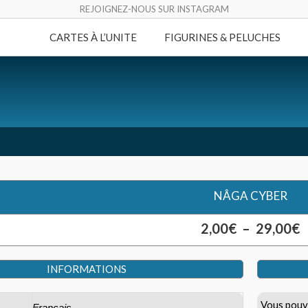
REJOIGNEZ-NOUS SUR INSTAGRAM
CARTES À L’UNITE
FIGURINES & PELUCHES
NÂGA CYBER
P
2,00
€
–
29,00
€
d
INFORMATIONS
p
2
Vous pouve
Français