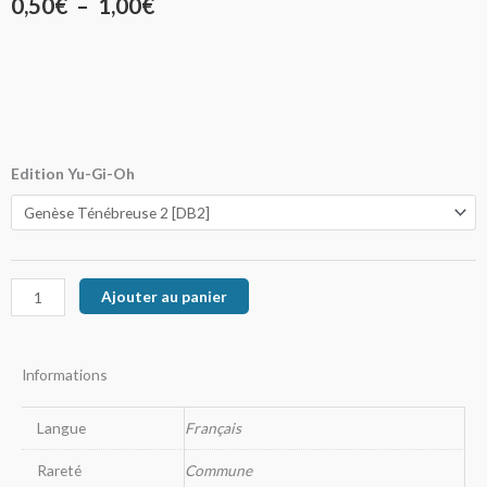
Plage
0,50
€
–
1,00
€
de
prix :
0,50€
à
quantité
Edition Yu-Gi-Oh
de
1,00€
Souffle
Ardent
Ajouter au panier
Informations
Langue
Français
Rareté
Commune