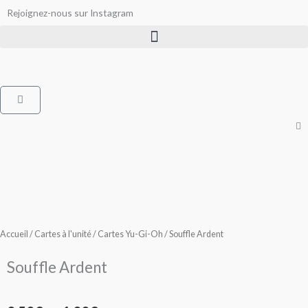
Aller
Rejoignez-nous sur Instagram
au
contenu
Panier
Accueil
/
Cartes à l'unité
/
Cartes Yu-Gi-Oh
/ Souffle Ardent
Souffle Ardent