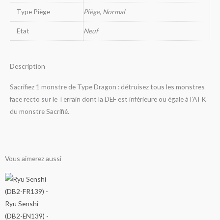
Type Piège
Piège, Normal
Etat
Neuf
Description
Sacrifiez 1 monstre de Type Dragon : détruisez tous les monstres
face recto sur le Terrain dont la DEF est inférieure ou égale à l’ATK
du monstre Sacrifié.
Vous aimerez aussi
Ce
Ce
Ce
Ce
Ce
Ce
Ce
Ce
Ce
Ce
Ce
Ce
Plage
Plage
Plage
Plage
Plage
Plage
Plage
Plage
Plage
Plage
produit
produit
produit
produit
produit
produit
produit
produit
produit
produit
produit
produit
de
de
de
de
de
de
de
de
de
de
a
a
a
a
a
a
a
a
a
a
a
a
plusieurs
plusieurs
plusieurs
plusieurs
plusieurs
plusieurs
plusieurs
plusieurs
plusieurs
plusieurs
plusieurs
plusieurs
prix :
prix :
prix :
prix :
prix :
prix :
prix :
prix :
prix :
prix :