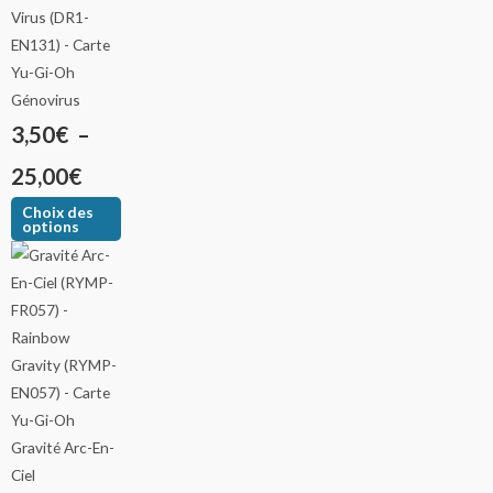
Génovirus
3,50
€
–
25,00
€
Choix des
options
Gravité Arc-En-
Ciel