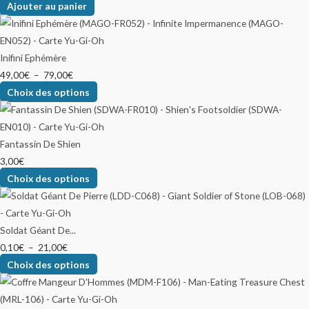
Ajouter au panier
Inifini Ephémère
49,00
€
–
79,00
€
Choix des options
Fantassin De Shien
3,00
€
Choix des options
Soldat Géant De...
0,10
€
–
21,00
€
Choix des options