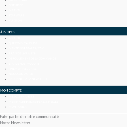
ONE PIECE
MARVEL
STAR WARS
YU-GI-OH
À PROPOS
ACCUEIL
QUI SOMMES-NOUS ?
MENTIONS LÉGALES / CGV
FRAIS DE LIVRAISON
DÉROULEMENT DE LA COMMANDE
ETAT DE NOS PRODUITS
PAIEMENT SÉCURISÉ
NOUS CONTACTER
S’ABONNER À LA NEWSLETTER
MON COMPTE
MES COMMANDES
MES INFORMATIONS PERSONNELLES
MON PANIER
Faire partie de notre communauté
Notre Newsletter