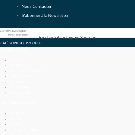
Nous Contacter
S'abonner à la Newsletter
Copyright © 2026 Dracobalt
Powered by Dracobalt
Facebook-f
Instagram
Youtube
CATÉGORIES DE PRODUITS
CARTES À L’UNITÉ :
YU-GI-OH
POKÉMON
MAGIC THE GATHERING
DUEL MASTERS
DIGIMON
DRAGON BALL
JACKIE CHAN
FIGURINES & PELUCHES :
POKÉMON
DC COMICS
DISNEY
GAME OF THRONES
JACKIE CHAN