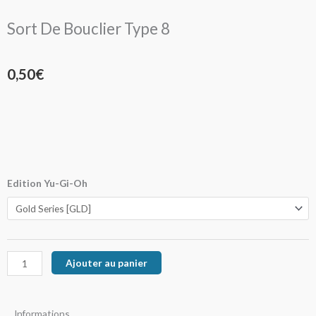
Sort De Bouclier Type 8
0,50
€
quantité
Edition Yu-Gi-Oh
de
Sort
De
Bouclier
Ajouter au panier
Type
8
Informations