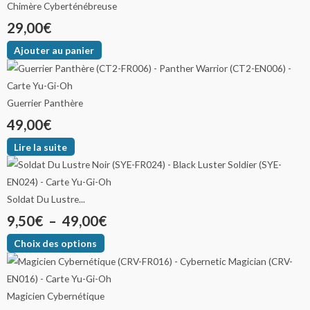
Chimère Cyberténébreuse
29,00
€
Ajouter au panier
Guerrier Panthère
49,00
€
Lire la suite
Soldat Du Lustre...
9,50
€
–
49,00
€
Choix des options
Magicien Cybernétique