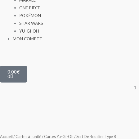
ONE PIECE
POKÉMON
STAR WARS
YU-GI-OH
MON COMPTE
Panier
0,00
€
0
Accueil
/
Cartes à l'unité
/
Cartes Yu-Gi-Oh
/ Sort De Bouclier Type 8