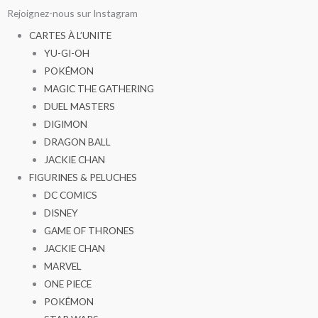
Aller
Rejoignez-nous sur Instagram
au
CARTES À L’UNITE
contenu
YU-GI-OH
POKÉMON
MAGIC THE GATHERING
DUEL MASTERS
DIGIMON
DRAGON BALL
JACKIE CHAN
FIGURINES & PELUCHES
DC COMICS
DISNEY
GAME OF THRONES
JACKIE CHAN
MARVEL
ONE PIECE
POKÉMON