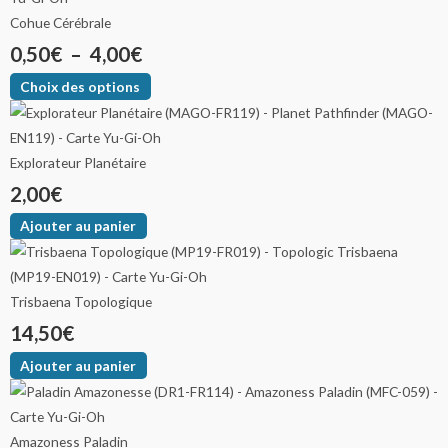
produit
produit
produit
produit
produit
produit
produit
produit
produit
produit
produit
produit
produit
produit
produit
produit
Cohue Cérébrale
0,50
€
–
4,00
€
Choix des options
Explorateur Planétaire
2,00
€
Ajouter au panier
Trisbaena Topologique
14,50
€
Ajouter au panier
Amazoness Paladin