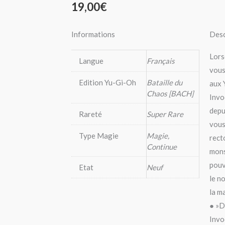
19,00
€
Informations
Desc
Lors
Langue
Français
vous
Edition Yu-Gi-Oh
Bataille du
aux 
Chaos [BACH]
Invo
depu
Rareté
Super Rare
vous
Type Magie
Magie,
rect
Continue
mons
pouv
Etat
Neuf
le n
la ma
● »D
Invo