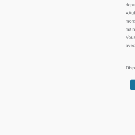
depu
●Aut
mons
main
Vous
avec
quan
Disp
de
Visi
Avec
Des
Yeux
De
Bleu