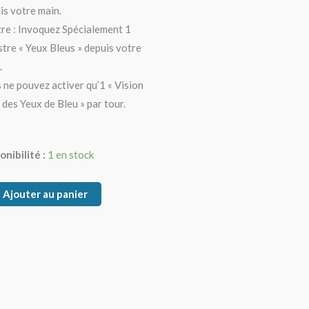
is votre main.
re : Invoquez Spécialement 1
tre « Yeux Bleus » depuis votre
.
 ne pouvez activer qu’1 « Vision
 des Yeux de Bleu » par tour.
tité
onibilité :
1 en stock
on
Ajouter au panier