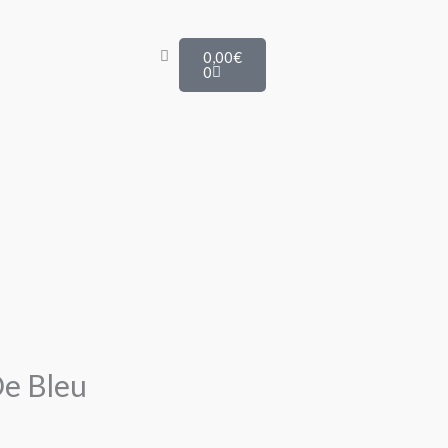
Panier
0,00
€
0
De Bleu