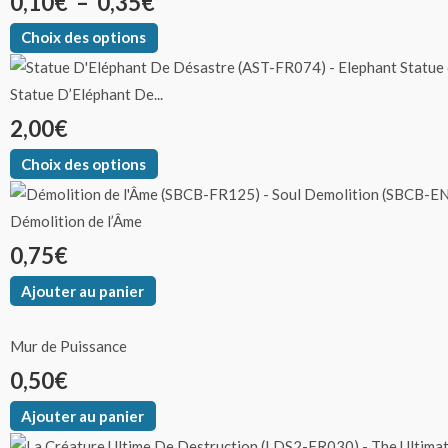
0,10
€
–
0,35
€
Choix des options
Statue D’Eléphant De...
2,00
€
Choix des options
Démolition de l’Âme
0,75
€
Ajouter au panier
Mur de Puissance
0,50
€
Ajouter au panier