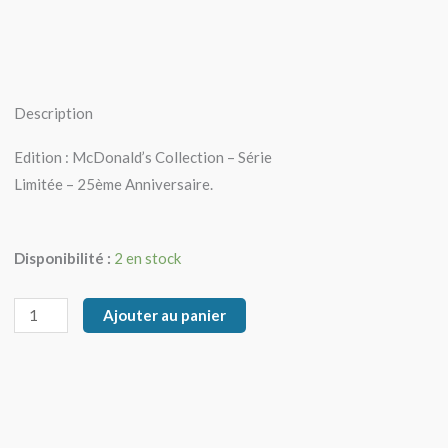
Description
Edition : McDonald’s Collection – Série
Limitée – 25ème Anniversaire.
quantité
Disponibilité :
2 en stock
de
Larméléon
Ajouter au panier