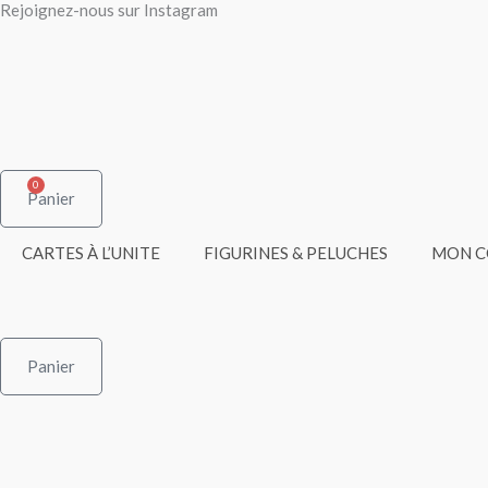
Rejoignez-nous sur Instagram
Aller
au
contenu
0
Panier
CARTES À L’UNITE
FIGURINES & PELUCHES
MON 
Panier
quantité
quantité
de
de