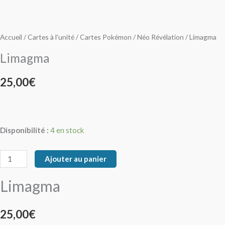
Limagma
Limagma
Accueil
/
Cartes à l'unité
/
Cartes Pokémon
/
Néo Révélation
/ Limagma
Limagma
25,00
€
Disponibilité :
4 en stock
Ajouter au panier
Limagma
25,00
€