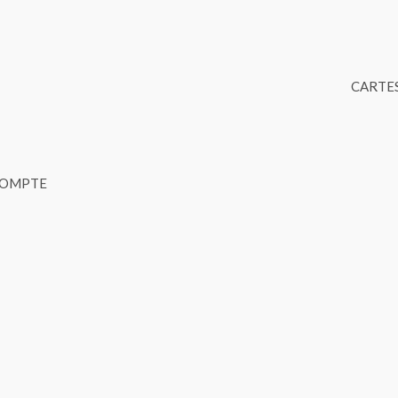
CARTES
COMPTE
quantité
de
Stari