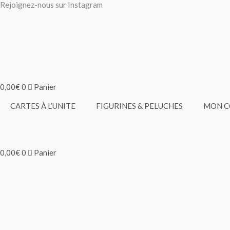
Rejoignez-nous sur Instagram
Aller
au
contenu
0,00
€
0
Panier
CARTES À L’UNITE
FIGURINES & PELUCHES
MON 
0,00
€
0
Panier
quantité
Ce
Ce
Plage
Plage
de
produit
produit
de
de
Stari
a
a
plusieurs
plusieurs