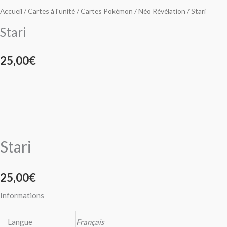
prix :
prix :
variations.
variations.
Accueil
/
Cartes à l'unité
/
Cartes Pokémon
/
Néo Révélation
/ Stari
35,00€
25,00€
Les
Les
Stari
options
options
à
à
peuvent
peuvent
25,00
€
59,00€
28,00€
être
être
choisies
choisies
sur
sur
la
la
page
page
du
du
Stari
produit
produit
25,00
€
Informations
Langue
Français