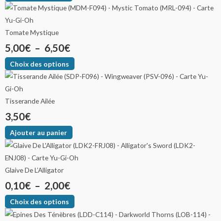
Tomate Mystique
5,00
€
–
6,50
€
Choix des options
Tisserande Ailée
3,50
€
Ajouter au panier
Glaive De L’Alligator
0,10
€
–
2,00
€
Choix des options