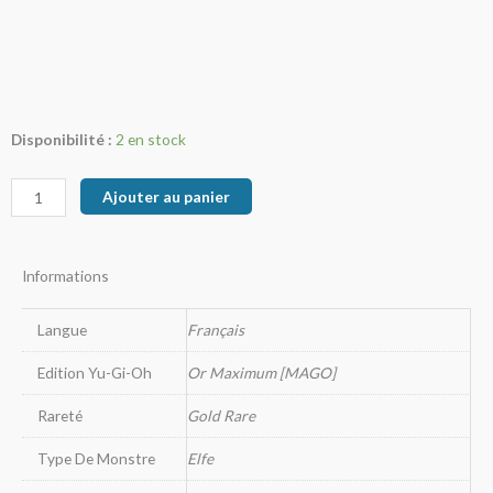
quantité
Disponibilité :
2 en stock
de
Héraut
Ajouter au panier
De
La
Lumière
Informations
Arc
Langue
Français
Edition Yu-Gi-Oh
Or Maximum [MAGO]
Rareté
Gold Rare
Type De Monstre
Elfe