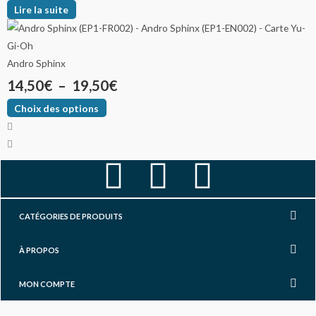
Lire la suite
Andro Sphinx
14,50
€
–
19,50
€
Choix des options
F
I
Y
a
n
o
CATÉGORIES DE PRODUITS
c
s
u
À PROPOS
e
t
t
MON COMPTE