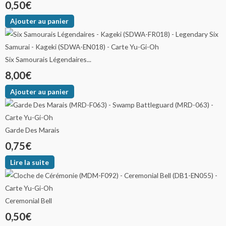
0,50
€
Ajouter au panier
Six Samourais Légendaires...
8,00
€
Ajouter au panier
Garde Des Marais
0,75
€
Lire la suite
Ceremonial Bell
0,50
€