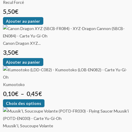
Recul Forcé
5,50
€
Ajouter au panier
Canon Dragon XYZ...
3,50
€
Ajouter au panier
Kumootoko
0,10
€
–
0,45
€
Choix des options
Muusik’I, Soucoupe Volante