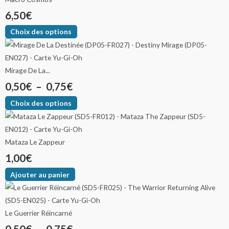
6,50
€
Choix des options
Mirage De La...
0,50
€
–
0,75
€
Choix des options
Mataza Le Zappeur
1,00
€
Ajouter au panier
Le Guerrier Réincarné