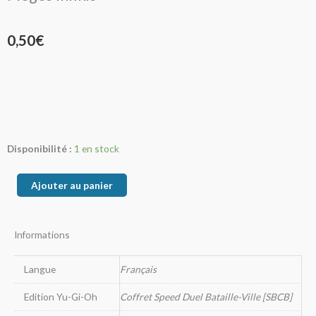
0,50
€
quantité
Disponibilité :
1 en stock
de
Pièges
Ajouter au panier
Infinis
Informations
Langue
Français
Edition Yu-Gi-Oh
Coffret Speed Duel Bataille-Ville [SBCB]