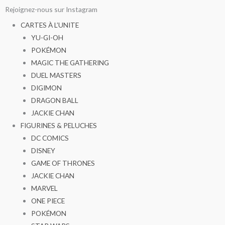
Aller
Rejoignez-nous sur Instagram
au
CARTES À L’UNITE
contenu
YU-GI-OH
POKÉMON
MAGIC THE GATHERING
DUEL MASTERS
DIGIMON
DRAGON BALL
JACKIE CHAN
FIGURINES & PELUCHES
DC COMICS
DISNEY
GAME OF THRONES
JACKIE CHAN
MARVEL
ONE PIECE
POKÉMON