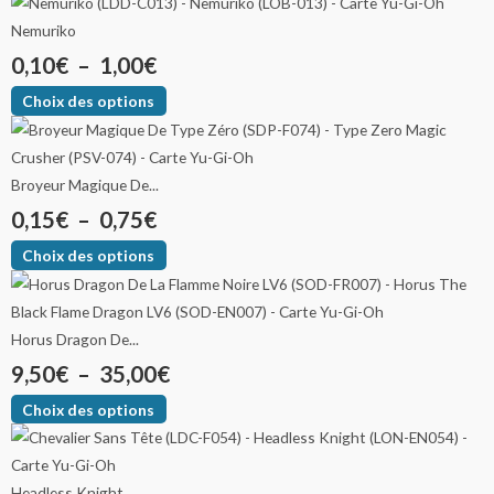
Nemuriko
0,10
€
–
1,00
€
Choix des options
Broyeur Magique De...
0,15
€
–
0,75
€
Choix des options
Horus Dragon De...
9,50
€
–
35,00
€
Choix des options
Headless Knight