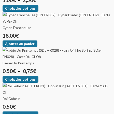
Choix des options
Cyber Trancheuse
18,00
€
Ajouter au panier
Faérie Du Printemps
0,50
€
–
0,75
€
Choix des options
Roi Gobelin
0,50
€