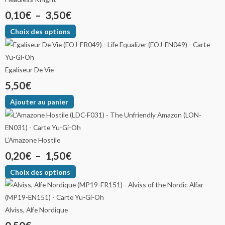
0,10
€
–
3,50
€
Choix des options
Egaliseur De Vie
5,50
€
Ajouter au panier
L’Amazone Hostile
0,20
€
–
1,50
€
Choix des options
Alvíss, Alfe Nordique