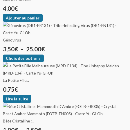
4,00
€
Ajouter au panier
Génovirus
3,50
€
–
25,00
€
Choix des options
La Petite Fille...
0,75
€
Lire la suite
Bête Cristalline :...
1,00
€
–
2,50
€