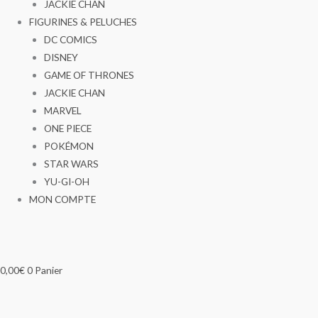
JACKIE CHAN
FIGURINES & PELUCHES
DC COMICS
DISNEY
GAME OF THRONES
JACKIE CHAN
MARVEL
ONE PIECE
POKÉMON
STAR WARS
YU-GI-OH
MON COMPTE
0,00
€
0
Panier
quantité
quantité
Ce
Ce
Plage
Plage