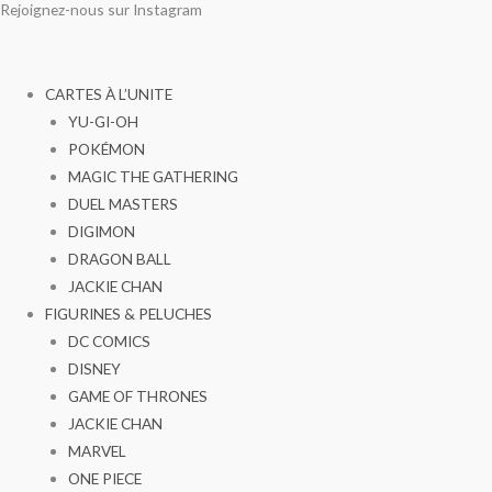
Rejoignez-nous sur Instagram
Aller
au
contenu
CARTES À L’UNITE
YU-GI-OH
POKÉMON
MAGIC THE GATHERING
DUEL MASTERS
DIGIMON
DRAGON BALL
JACKIE CHAN
FIGURINES & PELUCHES
DC COMICS
DISNEY
GAME OF THRONES
JACKIE CHAN
MARVEL
ONE PIECE