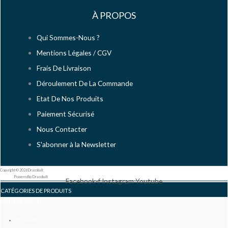
À PROPOS
Qui Sommes-Nous ?
Mentions Légales / CGV
Frais De Livraison
Déroulement De La Commande
Etat De Nos Produits
Paiement Sécurisé
Nous Contacter
S'abonner à la Newsletter
Copyright © 2026 Dracobalt
Powered by Dracobalt
Facebook-f
Instagram
Youtube
CATÉGORIES DE PRODUITS
CARTES À L’UNITÉ :
YU-GI-OH