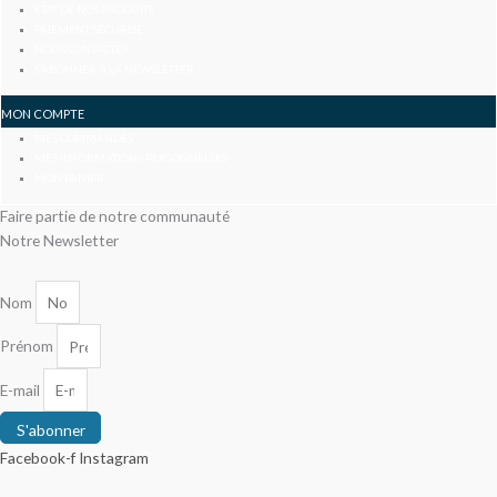
ETAT DE NOS PRODUITS
PAIEMENT SÉCURISÉ
NOUS CONTACTER
S’ABONNER À LA NEWSLETTER
MON COMPTE
MES COMMANDES
MES INFORMATIONS PERSONNELLES
MON PANIER
Faire partie de notre communauté
Notre Newsletter
Nom
Prénom
E-mail
S'abonner
Facebook-f
Instagram