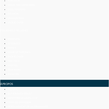
POKÉMON
MAGIC THE GATHERING
DUEL MASTERS
DIGIMON
DRAGON BALL
JACKIE CHAN
FIGURINES & PELUCHES :
POKÉMON
DC COMICS
DISNEY
GAME OF THRONES
JACKIE CHAN
ONE PIECE
MARVEL
STAR WARS
YU-GI-OH
À PROPOS
ACCUEIL
QUI SOMMES-NOUS ?
MENTIONS LÉGALES / CGV
FRAIS DE LIVRAISON
DÉROULEMENT DE LA COMMANDE